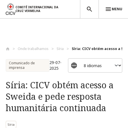
COMITÊ INTERNACIONAL DA
MENU
CRUZ VERMELHA
Passar para o conteúdo principal
Onde trabalhamos
Síria
Síria: CICV obtém acesso a Swe
29-07-
Comunicado de
imprensa
2025
Síria: CICV obtém acesso a
Sweida e pede resposta
humanitária continuada
Síria