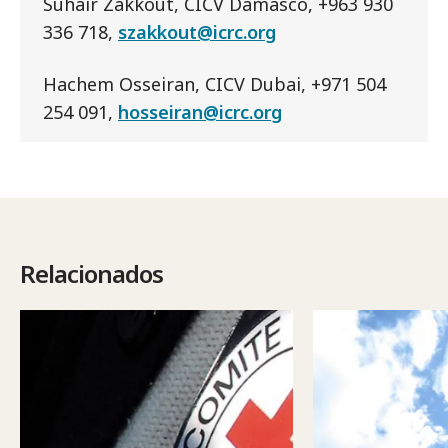
Suhair Zakkout, CICV Damasco, +963 930
336 718,
szakkout@icrc.org
Hachem Osseiran, CICV Dubai, +971 504
254 091,
hosseiran@icrc.org
Relacionados