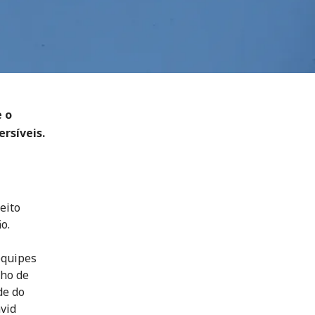
e o
rsíveis.
eito
o.
equipes
lho de
de do
vid