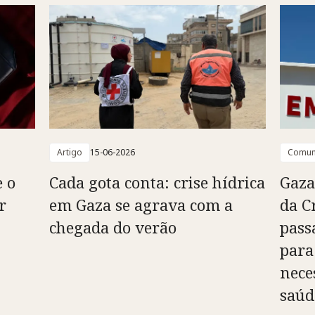
Artigo
15-06-2026
Comun
e o
Cada gota conta: crise hídrica
Gaza
r
em Gaza se agrava com a
da C
chegada do verão
pass
para
nece
saúd