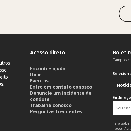
Acesso direto
Boleti
Campos co
utros
Encontre ajuda
sso
Selecion
Doar
eito
Eventos
s.
Entre em contato conosco
Denuncie um incidente de
Endereço
conduta
Trabalhe conosco
Perguntas frequentes
Para saber
nosso
Avi