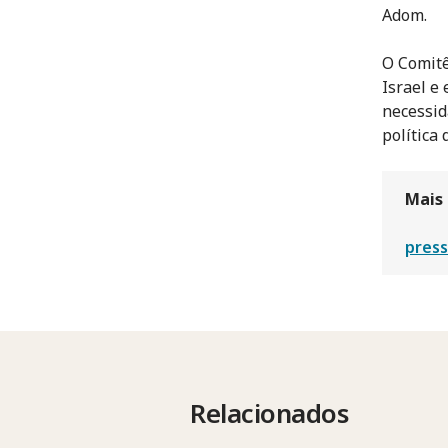
Adom.
O Comitê
Israel e
necessid
política 
Mais
press
Relacionados