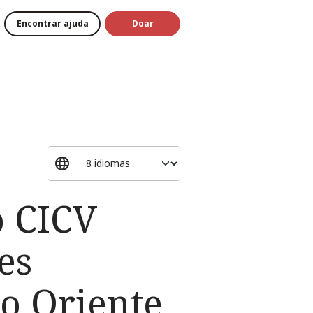
Encontrar ajuda
Doar
o CICV
es
no Oriente