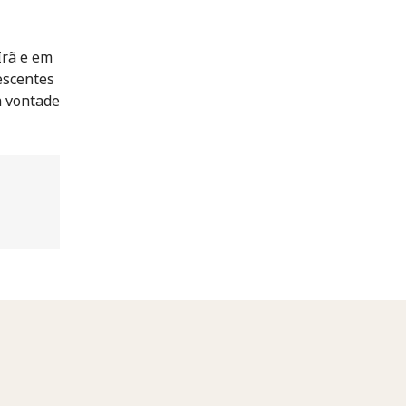
Irã e em
escentes
a vontade