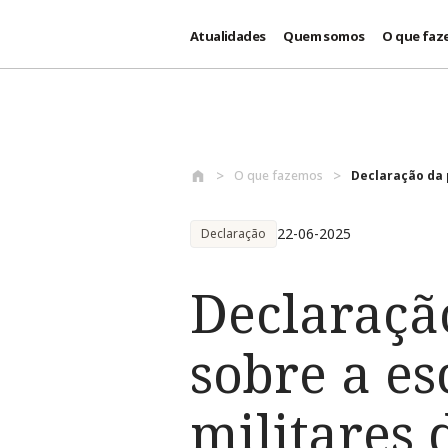
Atualidades
Quem somos
O que faz
Passar para o conteúdo principal
O que fazemos
Declaração da 
22-06-2025
Declaração
Declaraçã
sobre a e
militares 