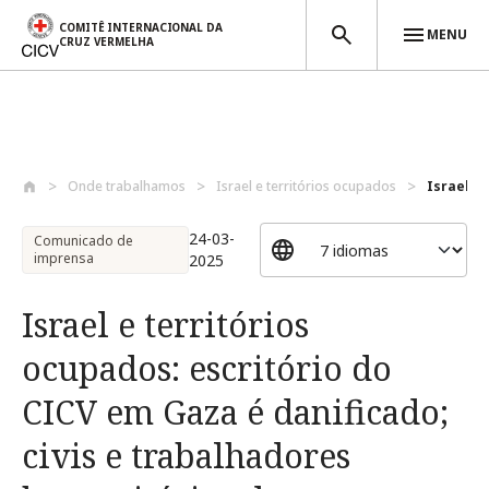
COMITÊ INTERNACIONAL DA
MENU
CRUZ VERMELHA
Passar para o conteúdo principal
Onde trabalhamos
Israel e territórios ocupados
Israel e 
24-03-
Comunicado de
imprensa
2025
Israel e territórios
ocupados: escritório do
CICV em Gaza é danificado;
civis e trabalhadores