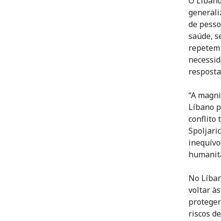
O Líbano
generali
de pesso
saúde, s
repetem 
necessid
resposta
“A magni
Líbano p
conflito
Spoljari
inequívo
humanitá
No Líban
voltar às
proteger
riscos d