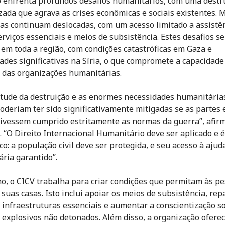
 enfrenta profundos desafios humanitários, com uma destr
zada que agrava as crises econômicas e sociais existentes. 
as continuam deslocadas, com um acesso limitado a assistê
erviços essenciais e meios de subsistência. Estes desafios se
em toda a região, com condições catastróficas em Gaza e
ades significativas na Síria, o que compromete a capacidade
 das organizações humanitárias.
tude da destruição e as enormes necessidades humanitária
oderiam ter sido significativamente mitigadas se as partes
 tivessem cumprido estritamente as normas da guerra”, afir
c. “O Direito Internacional Humanitário deve ser aplicado e é
co: a população civil deve ser protegida, e seu acesso à ajud
ria garantido”.
o, o CICV trabalha para criar condições que permitam às p
 suas casas. Isto inclui apoiar os meios de subsistência, rep
 infraestruturas essenciais e aumentar a conscientização s
e explosivos não detonados. Além disso, a organização ofere