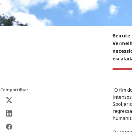
Beirute 
Vermelha
necessi
escalada
“O fim d
Compartilhar
intensos
Spoljari
regressa
humanitá