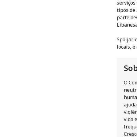
serviços
tipos de
parte de
Libanesa
Spoljari
locais, 
Sob
O Com
neutr
human
ajuda
violê
vida 
frequ
Cresc