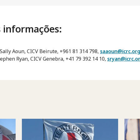
 informações:
Sally Aoun, CICV Beirute, +961 81 314 798,
saaoun@icrc.or
tephen Ryan, CICV Genebra, +41 79 392 14 10,
sryan@icrc.o