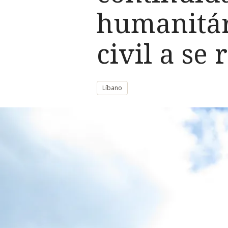
humanitár
civil a se
Líbano