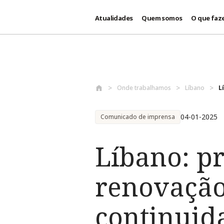
Atualidades
Quem somos
O que faz
Passar para o conteúdo principal
Onde trabalhamos
Líbano
L
04-01-2025
Comunicado de imprensa
Líbano: p
renovação
continuida