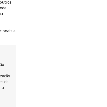
 outros
ande
ha
cionais e
ção
ização
es de
r a