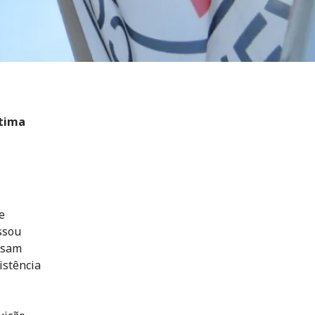
ltima
e
ssou
ossam
istência