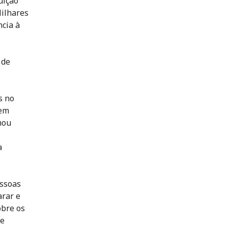
uição
Milhares
ncia à
 de
s no
 em
mou
a
essoas
arar e
obre os
ce