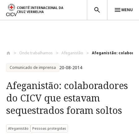
COMITÊ INTERNACIONAL DA
MENU
CRUZ VERMELHA
Passar para o conteúdo principal
Onde trabalhamos
Afeganistão
Afeganistão: colaborado
20-08-2014
Comunicado de imprensa
Afeganistão: colaboradores
do CICV que estavam
sequestrados foram soltos
Afeganistão
Pessoas protegidas