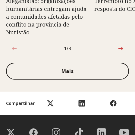
Afeganistão: organizações
Terremoto no A
humanitárias entregam ajuda
resposta do CI
a comunidades afetadas pelo
conflito na província de
Nuristão
1/3
1 de 3
Mais
Compartilhar