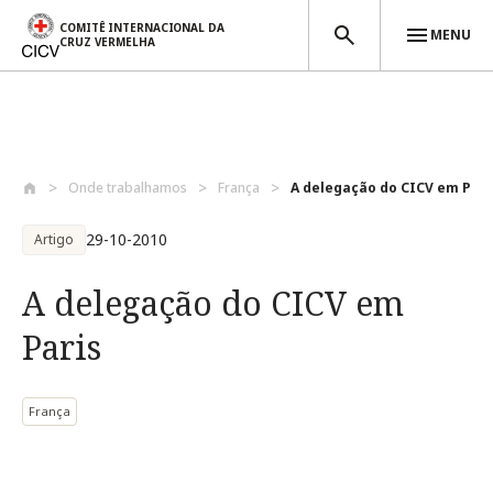
COMITÊ INTERNACIONAL DA
MENU
CRUZ VERMELHA
Passar para o conteúdo principal
Onde trabalhamos
França
A delegação do CICV em Pari
29-10-2010
Artigo
A delegação do CICV em
Paris
França