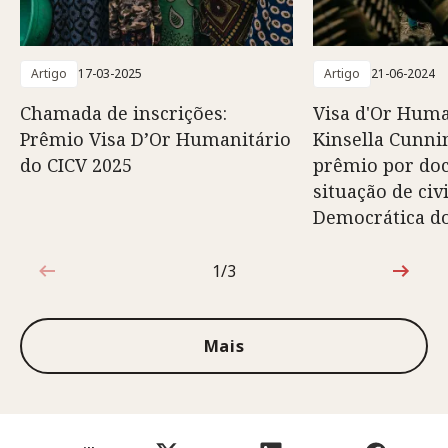
Artigo
17-03-2025
Artigo
21-06-2024
Chamada de inscrições:
Visa d'Or Huma
Prêmio Visa D’Or Humanitário
Kinsella Cunn
do CICV 2025
prêmio por do
situação de civ
Democrática d
1/3
1 de 3
Mais