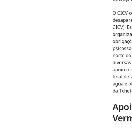
O CICV c
desapare
CICV). E
organiza
obrigaçõ
psicosso
norte do
diversas 
apoio in
final de
água e o
da Tchet
Apoi
Ver