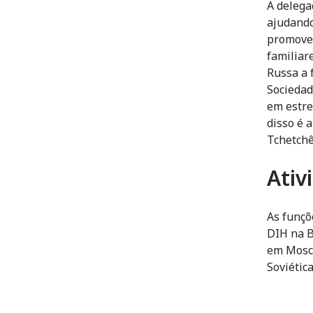
A delega
ajudando
promover
familiar
Russa a 
Sociedad
em estre
disso é 
Tchetchê
Ativ
As funçõ
DIH na B
em Mosco
Soviética