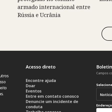
armado internacional entre
Rússia e Ucrânia
Acesso direto
Boleti
Campos co
utros
Encontre ajuda
sso
Selecion
Doar
eito
Eventos
s.
Entre em contato conosco
Denuncie um incidente de
Endereço
conduta
Trabalhe conosco