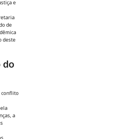
stiça e
etaria
do de
adêmica
o deste
o do
conflito
pela
nças, a
as
s.