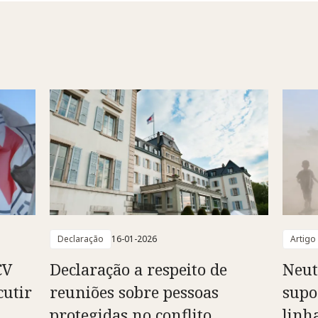
Declaração
16-01-2026
Artigo
CV
Declaração a respeito de
Neut
cutir
reuniões sobre pessoas
supo
protegidas no conflito
linh