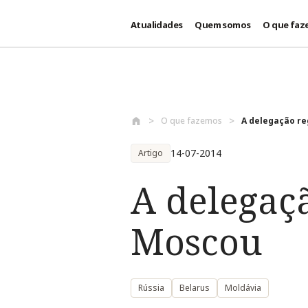
Atualidades
Quem somos
O que faz
Passar para o conteúdo principal
O que fazemos
A delegação re
14-07-2014
Artigo
A delegaç
Moscou
Rússia
Belarus
Moldávia