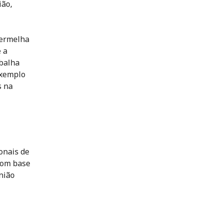
ião,
Vermelha
 a
abalha
exemplo
s na
onais de
 com base
nião