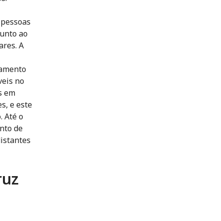
 pessoas
junto ao
ares. A
hamento
veis no
s em
s, e este
. Até o
nto de
distantes
ruz