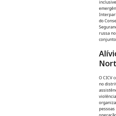
inclusiv
emergênc
Interpar
do Conse
Seguranç
russa no
conjunto
Alív
Nor
O CICV c
no distr
assistên
violênci
organiza
pessoas 
operação