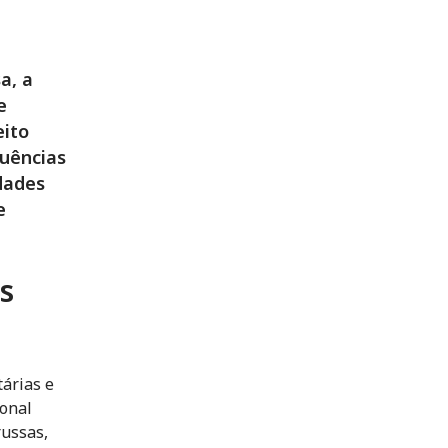
a, a
e
eito
quências
dades
e
s
árias e
ional
russas,