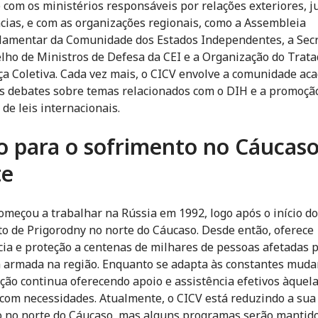
e com os ministérios responsáveis por relações exteriores, ju
ias, e com as organizações regionais, como a Assembleia
lamentar da Comunidade dos Estados Independentes, a Secr
lho de Ministros de Defesa da CEI e a Organização do Trata
a Coletiva. Cada vez mais, o CICV envolve a comunidade ac
s debates sobre temas relacionados com o DIH e a promoçã
 de leis internacionais.
io para o sofrimento no Cáucas
te
omeçou a trabalhar na Rússia em 1992, logo após o início do 
ito de Prigorodny no norte do Cáucaso. Desde então, oferece
cia e proteção a centenas de milhares de pessoas afetadas 
a armada na região. Enquanto se adapta às constantes muda
ção continua oferecendo apoio e assistência efetivos àquel
com necessidades. Atualmente, o CICV está reduzindo a sua
 no norte do Cáucaso, mas alguns programas serão mantido