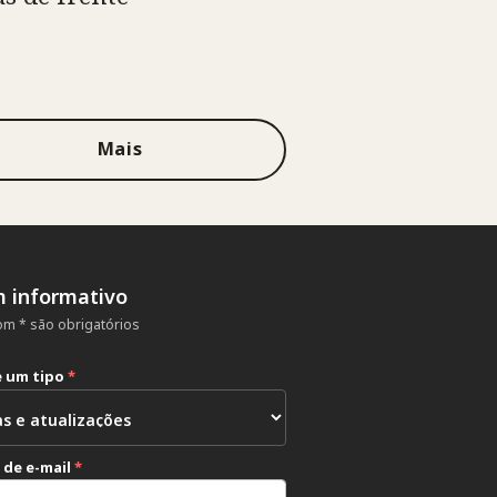
Mais
m informativo
m * são obrigatórios
e um tipo
*
 de e-mail
*