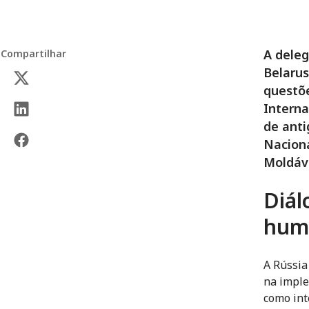
A dele
Compartilhar
Belarus
questõe
Interna
de anti
Naciona
Moldáv
Diál
huma
A Rússia
na imple
como int