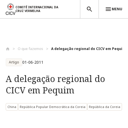
COMITÊ INTERNACIONAL DA
MENU
CRUZ VERMELHA
Passar para o conteúdo principal
O que fazemos
A delegação regional do CICV em Pequim
01-06-2011
Artigo
A delegação regional do
CICV em Pequim
China
República Popular Democrática da Coreia
República da Coreia