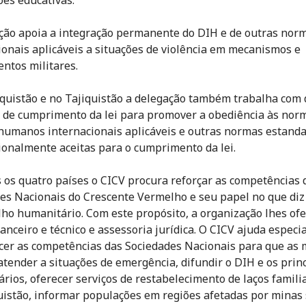
ção apoia a integração permanente do DIH e de outras nor
ionais aplicáveis a situações de violência em mecanismos e
ntos militares.
uistão e no Tajiquistão a delegação também trabalha com 
 de cumprimento da lei para promover a obediência às nor
 humanos internacionais aplicáveis e outras normas estand
ionalmente aceitas para o cumprimento da lei.
 os quatro países o CICV procura reforçar as competências 
es Nacionais do Crescente Vermelho e seu papel no que diz
lho humanitário. Com este propósito, a organização lhes of
nanceiro e técnico e assessoria jurídica. O CICV ajuda espec
ecer as competências das Sociedades Nacionais para que as
tender a situações de emergência, difundir o DIH e os prin
rios, oferecer serviços de restabelecimento de laços familia
uistão, informar populações em regiões afetadas por minas