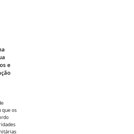
na
ua
os e
ação
de
m que os
ordo
ridades
nitárias