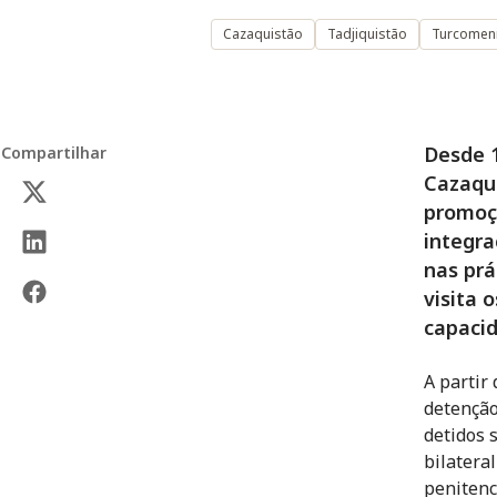
Cazaquistão
Tadjiquistão
Turcomen
Desde 1
Compartilhar
Cazaqui
promoç
integra
nas prá
visita 
capacid
A partir
detenção
detidos 
bilatera
penitenc