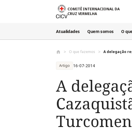
Passar para o conteúdo principal
COMITÊ INTERNACIONAL DA
CRUZ VERMELHA
Atualidades
Quem somos
O qu
O que fazemos
A delegação re
16-07-2014
Artigo
A delegaç
Cazaquistã
Turcomeni