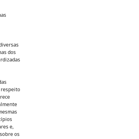
mas
diversas
mas dos
ardizadas
das
 respeito
erece
ialmente
 mesmas
cípios
res e,
 sobre os