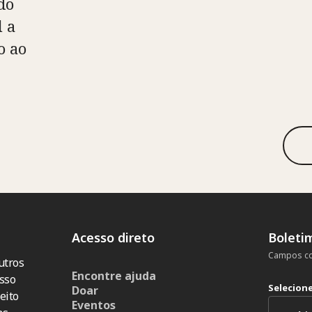
do
l a
o ao
Acesso direto
Boleti
Campos co
utros
Encontre ajuda
sso
Selecion
Doar
eito
Eventos