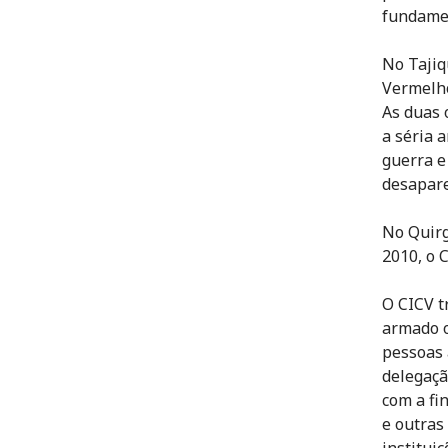
fundame
No Tajiq
Vermelho
As duas 
a séria 
guerra e
desapare
No Quirg
2010, o 
O CICV t
armado o
pessoas 
delegaçã
com a fi
e outras
instituiç