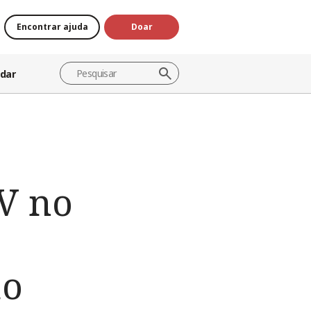
Encontrar ajuda
Doar
dar
CV no
ão