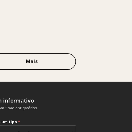
Mais
m informativo
m * são obrigatórios
e um tipo
*