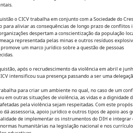
ntais.
uistão o CICV trabalha em conjunto com a Sociedade do Cre
 para aliviar as consequências de longo prazo de conflitos 
organizações despertam a conscientização da população loc
ameaça representada pelas minas e outros resíduos explosi
 promove um marco jurídico sobre a questão de pessoas
cidas.
uistão, após o recrudescimento da violência em abril e jun
CICV intensificou sua presença passando a ser uma delegaçã
rabalha para criar um ambiente no qual, no caso de um confl
u em outras situações de violência, as vidas e a dignidade 
afetadas pela violência sejam respeitadas. Com este propósi
o dá assessoria, apoio jurídico e outros tipos de apoio aos 
nalidade de implementar os instrumentos do DIH e integra
 normas humanitárias na legislação nacional e nos currículo
ões educativas.