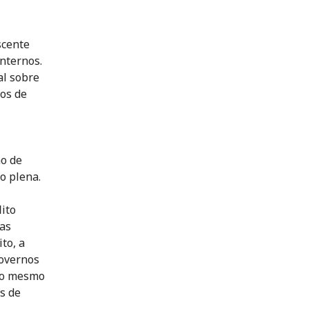
scente
internos.
al sobre
vos de
ho de
o plena.
ito
das
to, a
governos
r o mesmo
s de