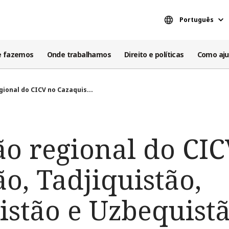
Português
e fazemos
Onde trabalhamos
Direito e políticas
Como aju
gional do CICV no Cazaquis...
ão regional do CI
o, Tadjiquistão,
stão e Uzbequist