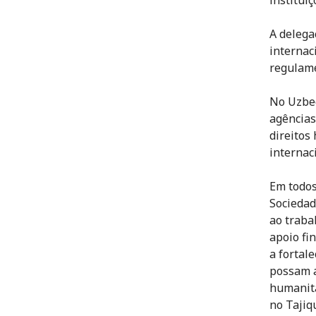
A delega
internac
regulame
No Uzbeq
agências
direitos
internac
Em todos
Sociedad
ao traba
apoio fi
a fortal
possam a
humanitá
no Tajiq