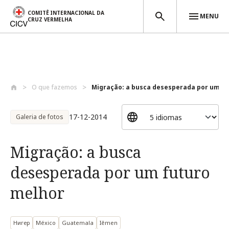
COMITÊ INTERNACIONAL DA
MENU
CRUZ VERMELHA
Passar para o conteúdo principal
O que fazemos
Migração: a busca desesperada por um fut
17-12-2014
Galeria de fotos
Migração: a busca
desesperada por um futuro
melhor
Нигер
México
Guatemala
Iêmen