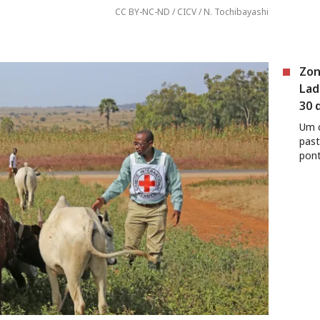
CC BY-NC-ND / CICV / N. Tochibayashi
Zon
Lad
30 
Um c
past
pont