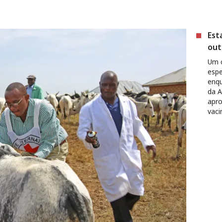
Est
out
Um c
espe
enqu
da A
apro
vaci