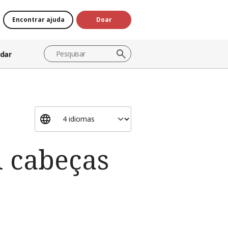
Encontrar ajuda
Doar
dar
l cabeças