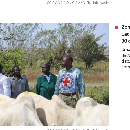
CC BY-NC-ND / CICV / N. Tochibayashi
Zon
Lad
30 
Uma 
da A
disc
com 