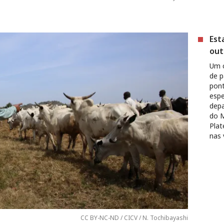
Est
out
Um c
de p
pont
espe
depa
do M
Plat
nas 
CC BY-NC-ND / CICV / N. Tochibayashi