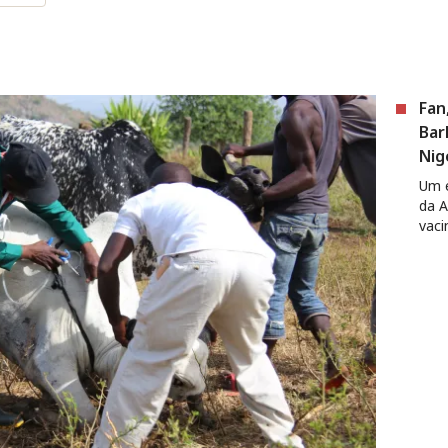
Fan
Bar
Nig
Um e
da A
vaci