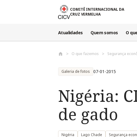
Passar para o conteúdo principal
COMITÊ INTERNACIONAL DA
CRUZ VERMELHA
Atualidades
Quem somos
O qu
O que fazemos
Segurança econ
07-01-2015
Galeria de fotos
Nigéria: C
de gado
Nigéria
Lago Chade
Segurança eco