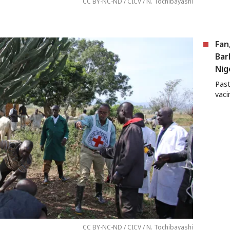
CC BY-NC-ND / CICV / N. Tochibayashi
Fan
Bar
Nig
Past
vaci
CC BY-NC-ND / CICV / N. Tochibayashi