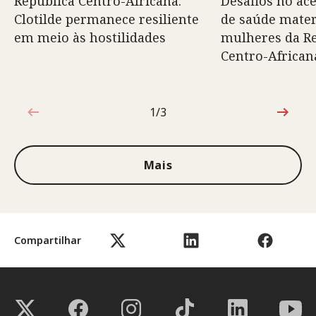
República Centro-Africana:
Desafios no ace
Clotilde permanece resiliente
de saúde mater
em meio às hostilidades
mulheres da R
Centro-African
1/3
1 de 3
Mais
Compartilhar