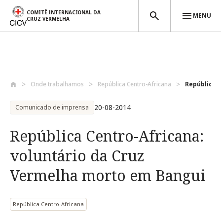
COMITÊ INTERNACIONAL DA
MENU
CRUZ VERMELHA
Passar para o conteúdo principal
Onde trabalhamos
República Centro-Africana
República C
20-08-2014
Comunicado de imprensa
República Centro-Africana:
voluntário da Cruz
Vermelha morto em Bangui
República Centro-Africana