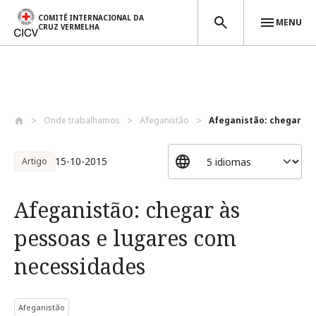
COMITÊ INTERNACIONAL DA
MENU
CRUZ VERMELHA
Passar para o conteúdo principal
Onde trabalhamos
Afeganistão
Afeganistão: chegar às 
15-10-2015
Artigo
Afeganistão: chegar às
pessoas e lugares com
necessidades
Afeganistão