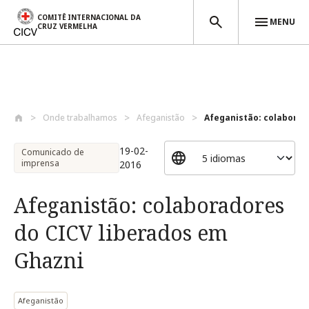
COMITÊ INTERNACIONAL DA
MENU
CRUZ VERMELHA
Passar para o conteúdo principal
Onde trabalhamos
Afeganistão
Afeganistão: colaborado
19-02-
Comunicado de
imprensa
2016
Afeganistão: colaboradores
do CICV liberados em
Ghazni
Afeganistão