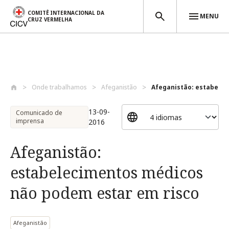
COMITÊ INTERNACIONAL DA
MENU
CRUZ VERMELHA
Passar para o conteúdo principal
Onde trabalhamos
Afeganistão
Afeganistão: estabelec
13-09-
Comunicado de
imprensa
2016
Afeganistão:
estabelecimentos médicos
não podem estar em risco
Afeganistão