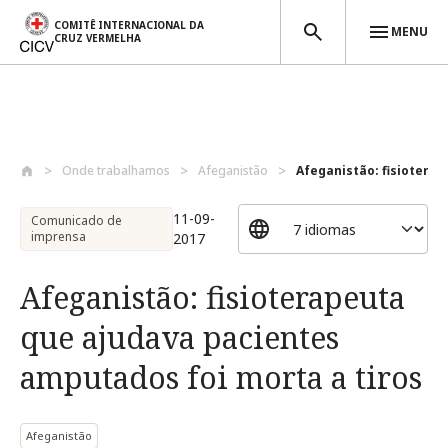
COMITÊ INTERNACIONAL DA
MENU
CRUZ VERMELHA
Passar para o conteúdo principal
Onde trabalhamos
Afeganistão
Afeganistão: fisioterap
11-09-
Comunicado de
imprensa
2017
Afeganistão: fisioterapeuta
que ajudava pacientes
amputados foi morta a tiros
Afeganistão