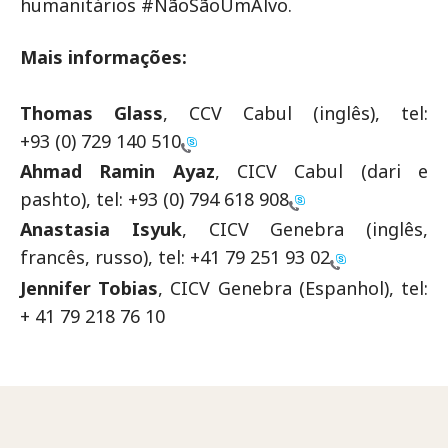
humanitários #NãoSãoUmAlvo.
Mais informações:
Thomas Glass
, CCV Cabul (inglês), tel:
+93 (0) 729 140 510
Ahmad Ramin Ayaz
, CICV Cabul (dari e
pashto), tel:
+93 (0) 794 618 908
Anastasia Isyuk
, CICV Genebra (inglês,
francês, russo), tel:
+41 79 251 93 02
Jennifer Tobias
, CICV Genebra (Espanhol), tel:
+ 41 79 218 76 10