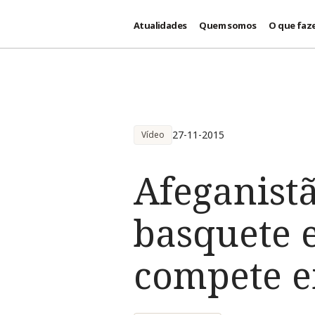
Atualidades
Quem somos
O que faz
Passar para o conteúdo principal
27-11-2015
Vídeo
Afeganistã
basquete 
compete e