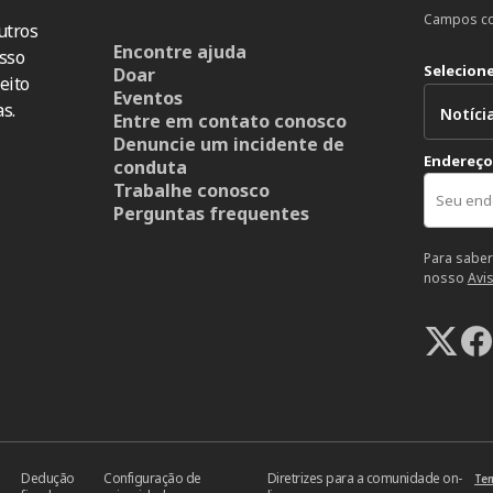
Campos co
utros
Encontre ajuda
sso
Selecion
Doar
eito
Eventos
s.
Entre em contato conosco
Denuncie um incidente de
Endereço
conduta
Trabalhe conosco
Perguntas frequentes
Para saber
nosso
Avi
Dedução
Configuração de
Diretrizes para a comunidade on-
Ter