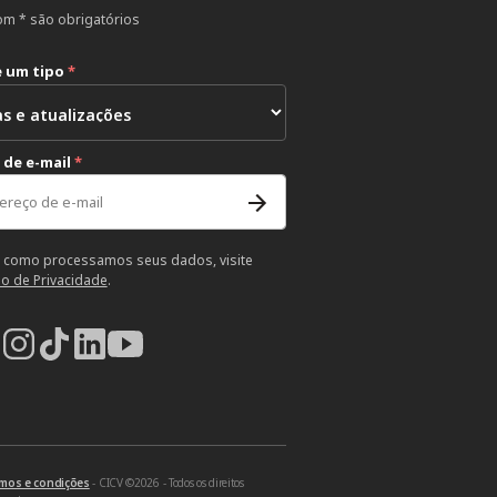
m * são obrigatórios
e um tipo
*
 de e-mail
*
 como processamos seus dados, visite
so de Privacidade
.
mos e condições
- CICV ©2026 - Todos os direitos