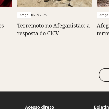
Artigo
08-09-2025
Artigo
es
Terremoto no Afeganistão: a
Afeg
resposta do CICV
terr
Acesso direto
Boleti