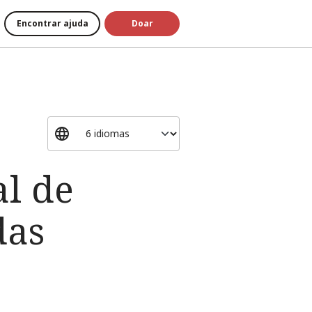
Encontrar ajuda
Doar
al de
das