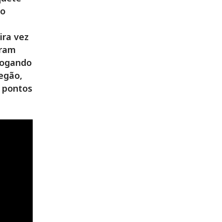
do
ira vez
eram
jogando
fegão,
0 pontos