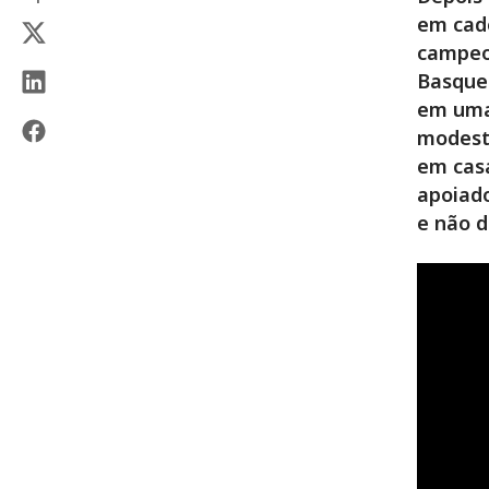
em cade
campeo
Basquet
em uma 
modest
em casa
apoiado
e não d