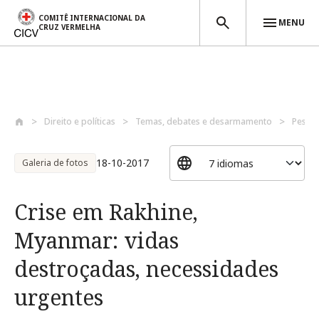
COMITÊ INTERNACIONAL DA
MENU
CRUZ VERMELHA
Passar para o conteúdo principal
Direito e políticas
Temas, debates e desarmamento
Pessoa
18-10-2017
Galeria de fotos
Crise em Rakhine,
Myanmar: vidas
destroçadas, necessidades
urgentes