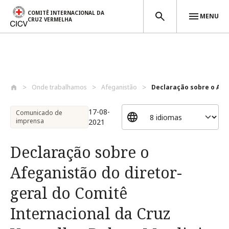
COMITÊ INTERNACIONAL DA
MENU
CRUZ VERMELHA
Passar para o conteúdo principal
Onde trabalhamos
Afeganistão
Declaração sobre o Afeg
17-08-
Comunicado de
imprensa
2021
Declaração sobre o
Afeganistão do diretor-
geral do Comitê
Internacional da Cruz