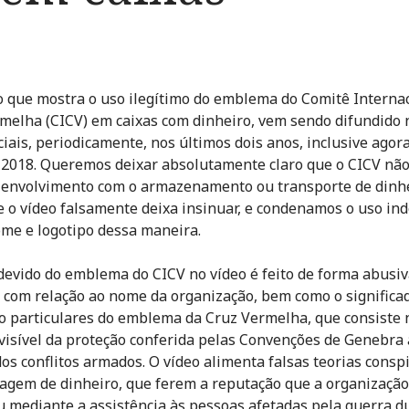
 que mostra o uso ilegítimo do emblema do Comitê Internac
melha (CICV) em caixas com dinheiro, vem sendo difundido 
ciais, periodicamente, nos últimos dois anos, inclusive agor
e 2018. Queremos deixar absolutamente claro que o CICV nã
envolvimento com o armazenamento ou transporte de dinh
 o vídeo falsamente deixa insinuar, e condenamos o uso ind
me e logotipo dessa maneira.
devido do emblema do CICV no vídeo é feito de forma abusiv
 com relação ao nome da organização, bem como o significad
o particulares do emblema da Cruz Vermelha, que consiste 
visível da proteção conferida pelas Convenções de Genebra 
dos conflitos armados. O vídeo alimenta falsas teorias conspi
agem de dinheiro, que ferem a reputação que a organização
u mediante a assistência às pessoas afetadas pela guerra d