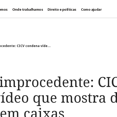
emos
Onde trabalhamos
Direito e políticas
Como ajudar
cedente: CICV condena víde...
improcedente: CI
ídeo que mostra d
em caixas