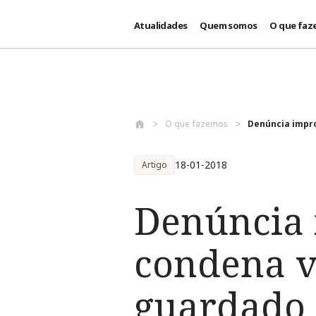
Atualidades
Quem somos
O que faz
Passar para o conteúdo principal
O que fazemos
Denúncia impro
18-01-2018
Artigo
Denúncia 
condena v
guardado 