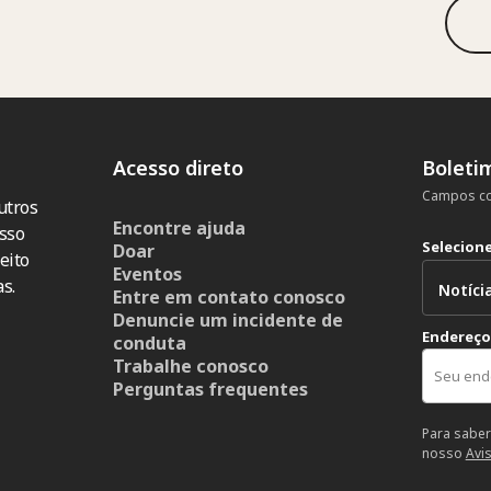
Acesso direto
Boleti
Campos co
utros
Encontre ajuda
sso
Selecion
Doar
eito
Eventos
s.
Entre em contato conosco
Denuncie um incidente de
Endereço
conduta
Trabalhe conosco
Perguntas frequentes
Para saber
nosso
Avi