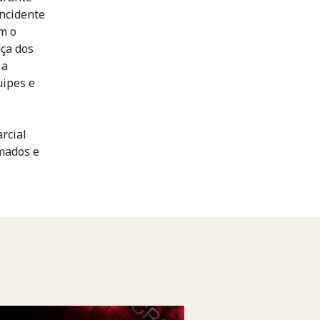
ncidente
m o
ça dos
 a
uipes e
rcial
rmados e