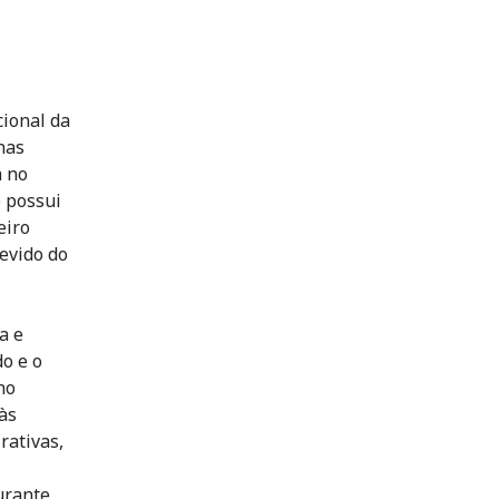
ional da
nas
a no
o possui
eiro
evido do
a e
o e o
no
às
rativas,
urante