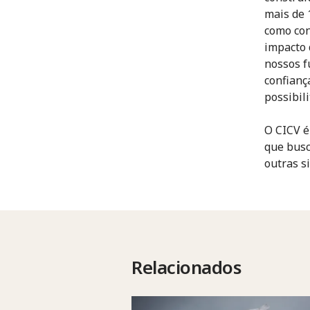
mais de 
como con
impacto 
nossos f
confianç
possibil
O CICV é
que busc
outras si
Relacionados