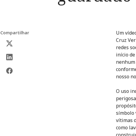
Um vídeo
Compartilhar
Cruz Ver
redes so
início d
nenhum 
conforme
nosso no
O uso in
perigosa
propósit
símbolo 
vítimas 
como lav
construi