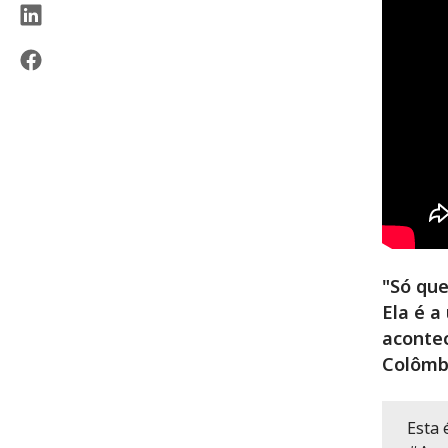
"Só que
Ela é a
acontec
Colômb
Esta 