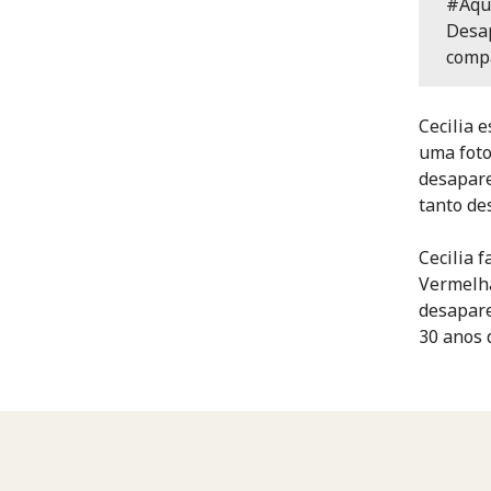
#Aqui
Desap
compa
Cecilia 
uma foto
desapare
tanto de
Cecilia 
Vermelha
desapare
30 anos 