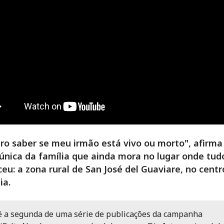
ro saber se meu irmão está vivo ou morto", afirma 
 única da família que ainda mora no lugar onde tud
eu: a zona rural de San José del Guaviare, no centr
ia.
é a segunda de uma série de publicações da campanha