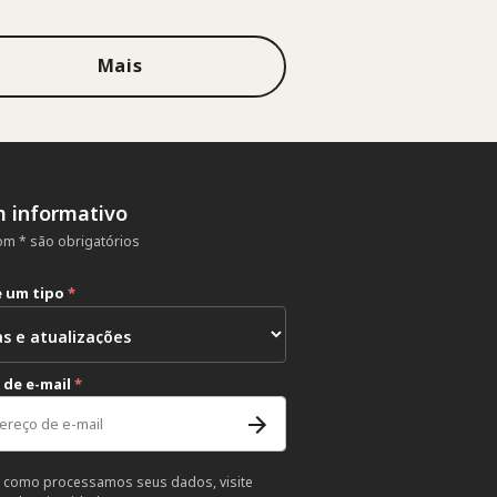
Mais
m informativo
m * são obrigatórios
e um tipo
*
 de e-mail
*
 como processamos seus dados, visite