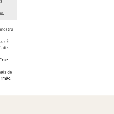
os
s.
 mostra
or. É
 diz.
 Cruz
mais de
 irmão.