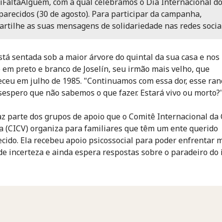
FaltaAlguém, com a qual celebramos o Dia Internacional d
arecidos (30 de agosto). Para participar da campanha,
rtilhe as suas mensagens de solidariedade nas redes sociai
está sentada sob a maior árvore do quintal da sua casa e nos
 em preto e branco de Joselín, seu irmão mais velho, que
ceu em julho de 1985. "Continuamos com essa dor, esse ranc
sespero que não sabemos o que fazer. Estará vivo ou morto?",
faz parte dos grupos de apoio que o Comitê Internacional da
 (CICV) organiza para familiares que têm um ente querido
cido. Ela recebeu apoio psicossocial para poder enfrentar 
de incerteza e ainda espera respostas sobre o paradeiro do