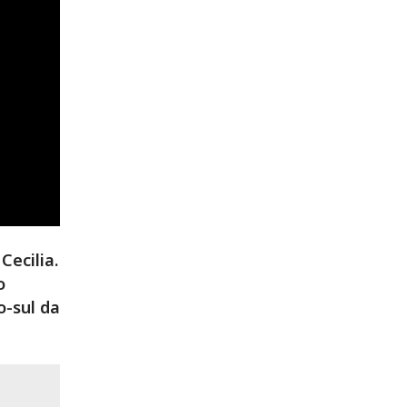
Cecilia.
o
o-sul da