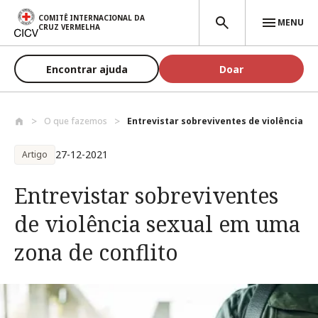
Passar para o conteúdo principal
COMITÊ INTERNACIONAL DA
MENU
CRUZ VERMELHA
Encontrar ajuda
Doar
O que fazemos
Entrevistar sobreviventes de violência s..
27-12-2021
Artigo
Entrevistar sobreviventes
de violência sexual em uma
zona de conflito