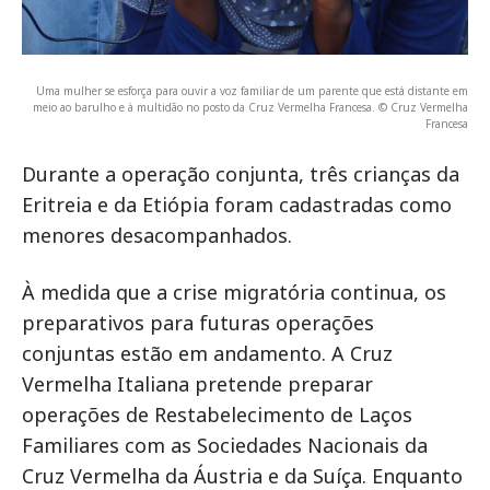
Uma mulher se esforça para ouvir a voz familiar de um parente que está distante em
meio ao barulho e à multidão no posto da Cruz Vermelha Francesa. © Cruz Vermelha
Francesa
Durante a operação conjunta, três crianças da
Eritreia e da Etiópia foram cadastradas como
menores desacompanhados.
À medida que a crise migratória continua, os
preparativos para futuras operações
conjuntas estão em andamento. A Cruz
Vermelha Italiana pretende preparar
operações de Restabelecimento de Laços
Familiares com as Sociedades Nacionais da
Cruz Vermelha da Áustria e da Suíça. Enquanto