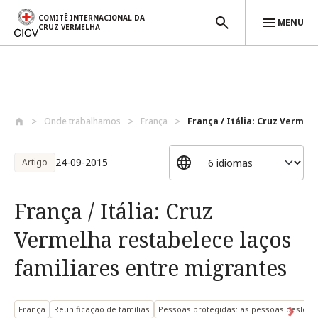
COMITÊ INTERNACIONAL DA
MENU
CRUZ VERMELHA
Passar para o conteúdo principal
Onde trabalhamos
França
França / Itália: Cruz Vermelh
24-09-2015
Artigo
França / Itália: Cruz
Vermelha restabelece laços
familiares entre migrantes
França
Reunificação de famílias
Pessoas protegidas: as pessoas desloc