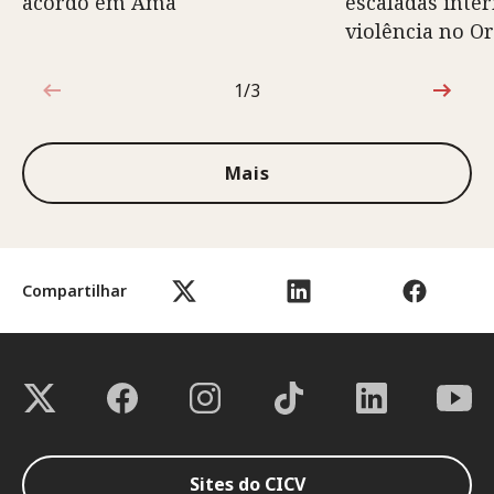
acordo em Amã
escaladas inte
violência no O
1/3
1 de 3
Mais
Compartilhar
Sites do CICV