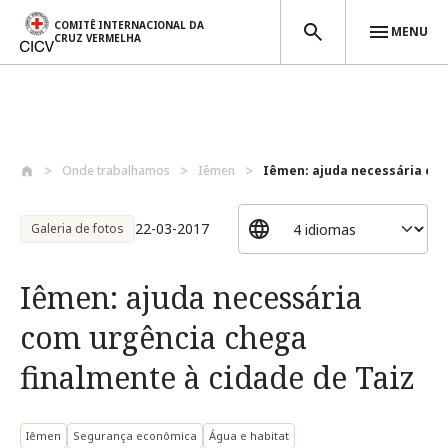
COMITÊ INTERNACIONAL DA
MENU
CRUZ VERMELHA
Passar para o conteúdo principal
Onde trabalhamos
Iêmen
Iêmen: ajuda necessária com
22-03-2017
Galeria de fotos
Iêmen: ajuda necessária
com urgência chega
finalmente à cidade de Taiz
Iêmen
Segurança econômica
Água e habitat