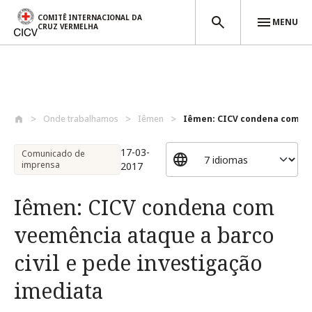
COMITÊ INTERNACIONAL DA
MENU
CRUZ VERMELHA
Passar para o conteúdo principal
Onde trabalhamos
Iêmen
Iêmen: CICV condena com ve
17-03-
Comunicado de
imprensa
2017
Iêmen: CICV condena com
veemência ataque a barco
civil e pede investigação
imediata