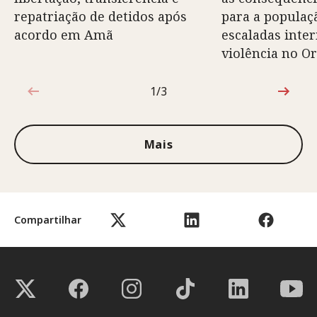
repatriação de detidos após
para a populaç
acordo em Amã
escaladas inte
violência no O
1/3
1 de 3
Mais
Compartilhar