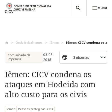
COMITÊ INTERNACIONAL DA
MENU
CRUZ VERMELHA
Passar para o conteúdo principal
Onde trabalhamos
Iêmen
Iêmen: CICV condena os ataq
03-08-
Comunicado de
imprensa
2018
Iêmen: CICV condena os
ataques em Hodeida com
alto custo para os civis
Iêmen
Pessoas protegidas: civis