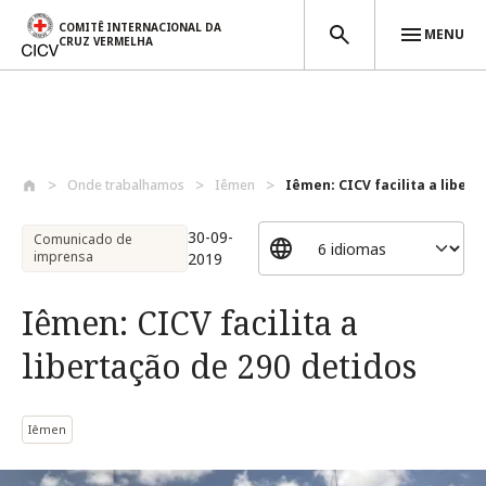
COMITÊ INTERNACIONAL DA
MENU
CRUZ VERMELHA
Passar para o conteúdo principal
Onde trabalhamos
Iêmen
Iêmen: CICV facilita a liberta
30-09-
Comunicado de
imprensa
2019
Iêmen: CICV facilita a
libertação de 290 detidos
Iêmen