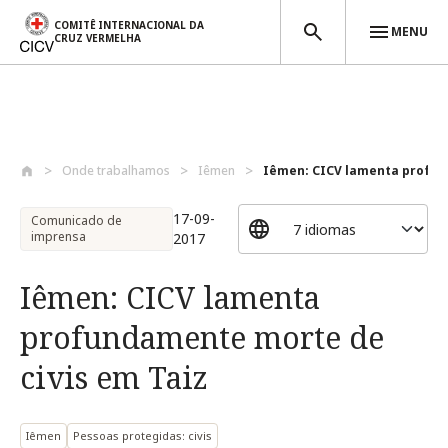
COMITÊ INTERNACIONAL DA
MENU
CRUZ VERMELHA
Passar para o conteúdo principal
Onde trabalhamos
Iêmen
Iêmen: CICV lamenta profun
17-09-
Comunicado de
imprensa
2017
Iêmen: CICV lamenta
profundamente morte de
civis em Taiz
Iêmen
Pessoas protegidas: civis