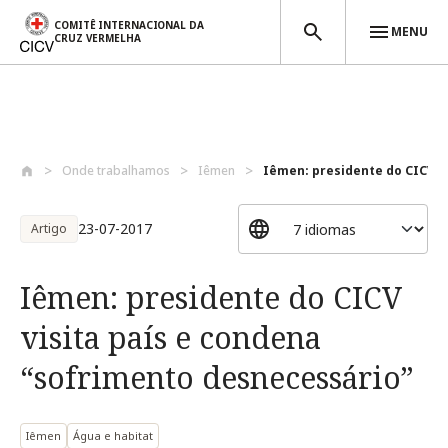
COMITÊ INTERNACIONAL DA
MENU
CRUZ VERMELHA
Passar para o conteúdo principal
Onde trabalhamos
Iêmen
Iêmen: presidente do CICV vis
23-07-2017
Artigo
Iêmen: presidente do CICV
visita país e condena
“sofrimento desnecessário”
Iêmen
Água e habitat