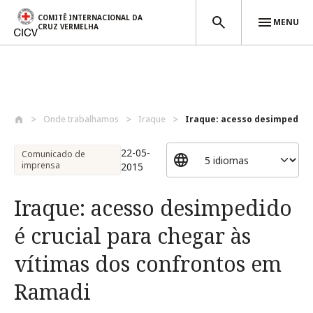
COMITÊ INTERNACIONAL DA
MENU
CRUZ VERMELHA
Passar para o conteúdo principal
Onde trabalhamos
Iraque
Iraque: acesso desimpedido é
22-05-
Comunicado de
imprensa
2015
Iraque: acesso desimpedido
é crucial para chegar às
vítimas dos confrontos em
Ramadi