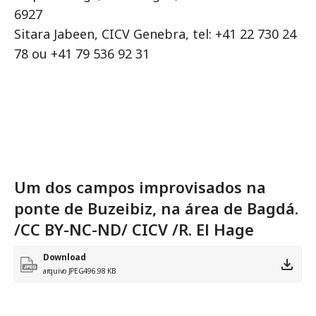
6927
Sitara Jabeen, CICV Genebra, tel: +41 22 730 24
78 ou +41 79 536 92 31
Um dos campos improvisados na
ponte de Buzeibiz, na área de Bagdá.
/CC BY-NC-ND/ CICV /R. El Hage
Download
arquivo JPEG
496.98 KB