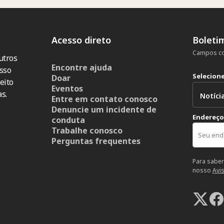
Acesso direto
Boleti
Campos co
utros
Encontre ajuda
sso
Selecion
Doar
eito
Eventos
s.
Entre em contato conosco
Denuncie um incidente de
Endereço
conduta
Trabalhe conosco
Perguntas frequentes
Para saber
nosso
Avi