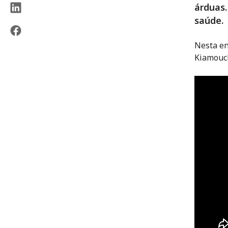
árduas.
saúde.
Nesta en
Kiamouch