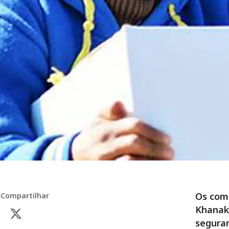
Os comb
Compartilhar
Khanaki
seguran