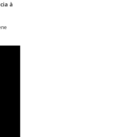
cia à
ene