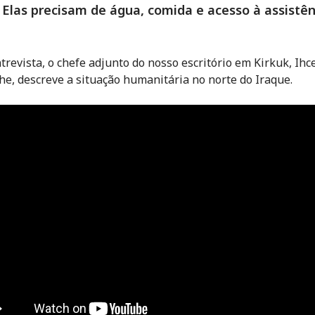
 Elas precisam de água, comida e acesso à assistên
trevista, o chefe adjunto do nosso escritório em Kirkuk, Ihc
e, descreve a situação humanitária no norte do Iraque.