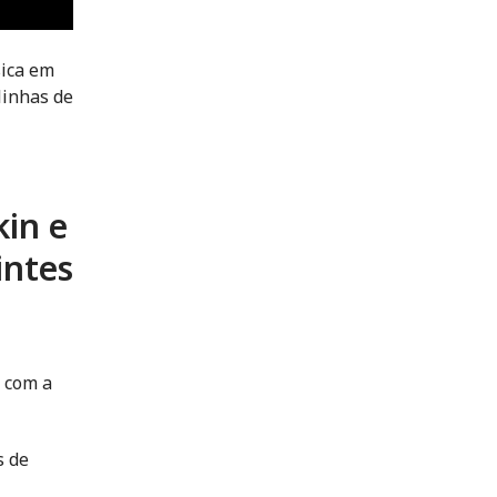
sica em
linhas de
kin e
intes
, com a
s de