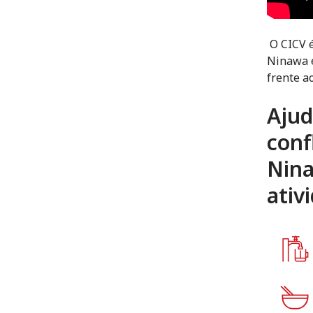
O CICV é
Ninawa e
frente a
Ajud
conf
Nina
ativ