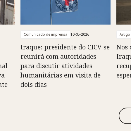
Comunicado de imprensa
10-05-2026
Artigo
,
Iraque: presidente do CICV se
Nos 
reunirá com autoridades
Iraq
nal
para discutir atividades
recu
va
humanitárias em visita de
espe
nte
dois dias