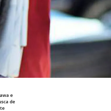
nawa e
usca de
nte