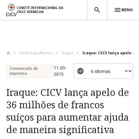
COMITÊ INTERNACIONAL DA
MENU
CRUZ VERMELHA
Passar para o conteúdo principal
Onde trabalhamos
Iraque
Iraque: CICV lança apelo de 3
11-05-
Comunicado de
imprensa
2015
Iraque: CICV lança apelo de
36 milhões de francos
suíços para aumentar ajuda
de maneira significativa