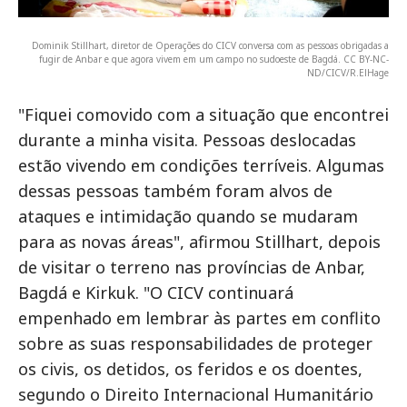
Dominik Stillhart, diretor de Operações do CICV conversa com as pessoas obrigadas a
fugir de Anbar e que agora vivem em um campo no sudoeste de Bagdá. CC BY-NC-
ND/CICV/R.ElHage
"Fiquei comovido com a situação que encontrei
durante a minha visita. Pessoas deslocadas
estão vivendo em condições terríveis. Algumas
dessas pessoas também foram alvos de
ataques e intimidação quando se mudaram
para as novas áreas", afirmou Stillhart, depois
de visitar o terreno nas províncias de Anbar,
Bagdá e Kirkuk. "O CICV continuará
empenhado em lembrar às partes em conflito
sobre as suas responsabilidades de proteger
os civis, os detidos, os feridos e os doentes,
segundo o Direito Internacional Humanitário