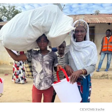
CICV/Chitti Irache