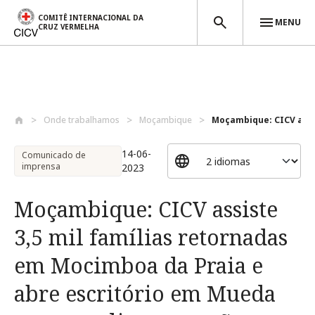
COMITÊ INTERNACIONAL DA
MENU
CRUZ VERMELHA
Passar para o conteúdo principal
Onde trabalhamos
Moçambique
Moçambique: CICV assist
14-06-
Comunicado de
imprensa
2023
Moçambique: CICV assiste
3,5 mil famílias retornadas
em Mocimboa da Praia e
abre escritório em Mueda