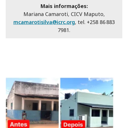
Mais informações:
Mariana Camaroti, CICV Maputo,
mcamarotisilva@icrc.org
, tel. +258 86 883
7981.