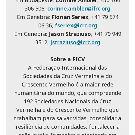
Em Budapeste:
Corinne Ambler
, +36 704
306 506,
corinne.ambler@ifrc.org
Em Genebra:
Florian Seriex
, +41 79 574
06 36,
fseriex@icrc.org
Em Genebra:
Jason Straziuso
, +41 79 949
3512,
jstraziuso@icrc.org
Sobre a FICV
A Federação Internacional das
Sociedades da Cruz Vermelha e do
Crescente Vermelho é a maior rede
humanitária do mundo, que compreende
192 Sociedades Nacionais da Cruz
Vermelha e do Crescente Vermelho que
trabalham para salvar vidas, consolidar a
resiliência de comunidades, fortalecer a