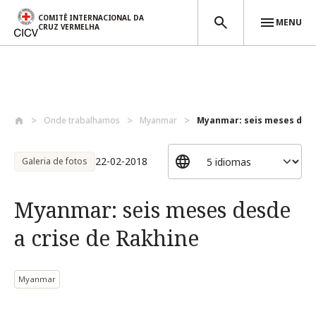
COMITÊ INTERNACIONAL DA
MENU
CRUZ VERMELHA
Passar para o conteúdo principal
Onde trabalhamos
Myanmar
Myanmar: seis meses desde
22-02-2018
Galeria de fotos
Myanmar: seis meses desde
a crise de Rakhine
Myanmar