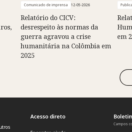
Comunicado de imprensa
12-05-2026
Public
Relatório do CICV:
Rela
ros,
desrespeito às normas da
Huma
guerra agravou a crise
em 2
humanitária na Colômbia em
2025
Acesso direto
Boleti
Campos co
utros