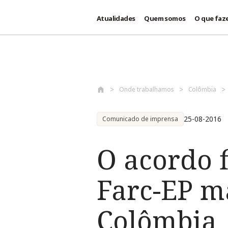
Atualidades
Quem somos
O que faz
Passar para o conteúdo principal
Onde trabalhamos
Colômbia
25-08-2016
Comunicado de imprensa
O acordo f
Farc-EP m
Colômbia