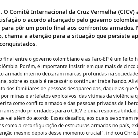
.
O Comitê Internacional da Cruz Vermelha (CICV) 
isfação o acordo alcançado pelo governo colombia
 para pôr um ponto final aos confrontos armados.
, chama a atenção para a situação que persiste a
conquistados.
o final entre o governo colombiano e as Farc-EP é um feito h
olômbia. Porém, é importante insistir em que mais de cinco
ito armado interno deixaram marcas profundas na sociedade
na, sobre as quais é necessário continuar trabalhando. Aliv
to dos familiares de pessoas desaparecidas, daquelas que 
 por minas e artefatos explosivos, das vítimas da violência 
teriza como conflito armado e das pessoas privadas de liber
riam sendo prioridades para o CICV e uma responsabilidad
ue vai além do acordo. Esses desafios, aos quais se somam 
es como a reconfiguração de estruturas armadas no país, ex
enção mesmo depois desse momento crucial", indicou Chris