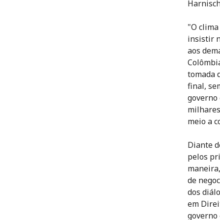
Harnisch
"O clima
insistir
aos dema
Colômbia
tomada d
final, s
governo 
milhares
meio a c
Diante d
pelos pr
maneira,
de negoc
dos diál
em Direi
governo 