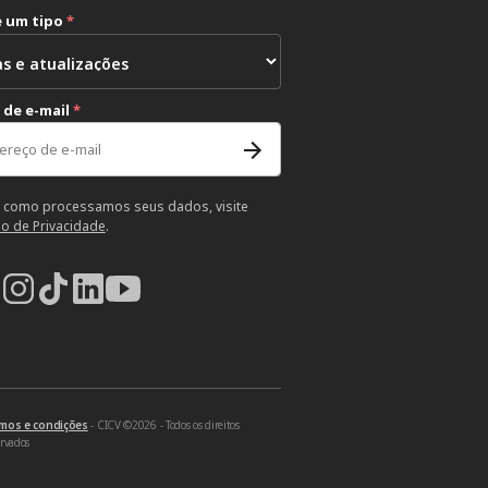
e um tipo
*
 de e-mail
*
 como processamos seus dados, visite
so de Privacidade
.
mos e condições
- CICV ©2026 - Todos os direitos
ervados