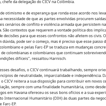
, chefe da delegação do CICV na Colômbia.
 de otimismo e de esperança que ronda esse acordo nos leva
 na necessidade de que as partes envolvidas procurem saídas
is cenários de conflito e violência armada que persistem na
. São contextos que requerem a vontade política dos implic
e decisões para que esses confrontos não afetem os civis. 
em dúvida, pode ser o começo, mas é preciso que esse passo 
colombiano e pelas Farc-EP se traduza em mudanças concre
 de colombianas e colombianos que continuam sobreviven
ondições difíceis", ressaltou Harnisch.
esses desafios, o CICV continuará trabalhando, sempre ori
incípios de neutralidade, imparcialidade e independência.
 o CICV reitera a sua disposição para contribuir em novos c
iação, sempre com uma finalidade humanitária, como desde 
ogos em Havana ofereceu os seus bons ofícios e a sua exper
to Internacional Humanitário (DIH) às duas partes da negoc
e Farc-EP.