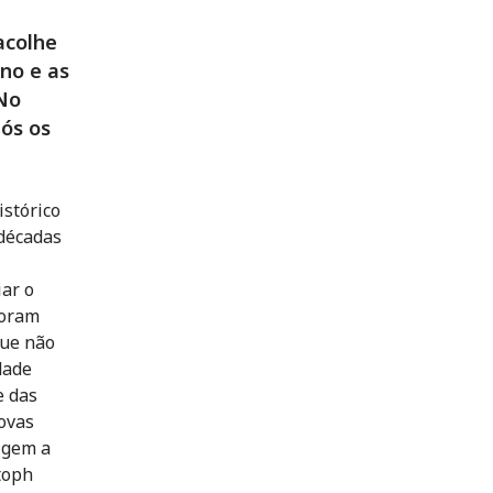
acolhe
no e as
 No
pós os
istórico
 décadas
iar o
foram
que não
dade
e das
novas
igem a
toph