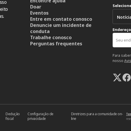
Encontre ajuda
sso
Selecion
Doar
eito
Eventos
s.
Entre em contato conosco
Denuncie um incidente de
Endereço
conduta
Trabalhe conosco
Perguntas frequentes
Para saber
nosso
Avi
Dedução
Configuração de
Diretrizes para a comunidade on-
Ter
fiscal
privacidade
line
res