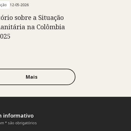
ação
12-05-2026
tório sobre a Situação
nitária na Colômbia
025
Mais
m informativo
m * são obrigatórios