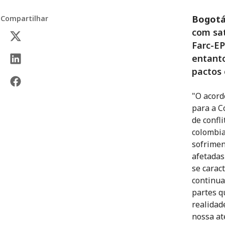
Bogotá
Compartilhar
com sat
Farc-EP
entanto
pactos 
"O acord
para a C
de confl
colombia
sofrimen
afetadas
se carac
continua
partes q
realidad
nossa at