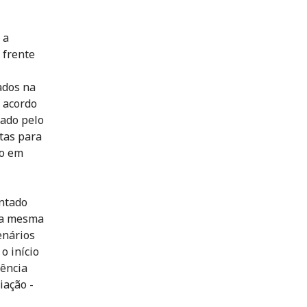
 a
 frente
ados na
O acordo
dado pelo
tas para
do em
entado
 Da mesma
enários
o início
iência
iação -