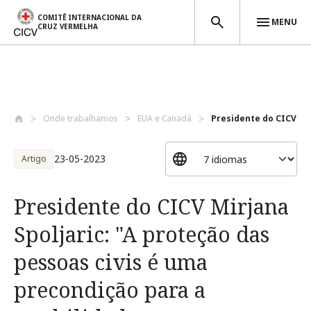
COMITÊ INTERNACIONAL DA
MENU
CRUZ VERMELHA
Passar para o conteúdo principal
Onde trabalhamos
EUA e Canadá
Presidente do CICV Mirj
23-05-2023
Artigo
Presidente do CICV Mirjana
Spoljaric: "A proteção das
pessoas civis é uma
precondição para a