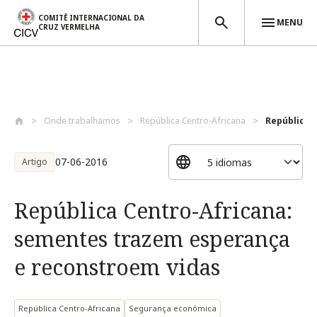
COMITÊ INTERNACIONAL DA
MENU
CRUZ VERMELHA
Passar para o conteúdo principal
Onde trabalhamos
República Centro-Africana
República C
07-06-2016
Artigo
República Centro-Africana:
sementes trazem esperança
e reconstroem vidas
República Centro-Africana
Segurança econômica