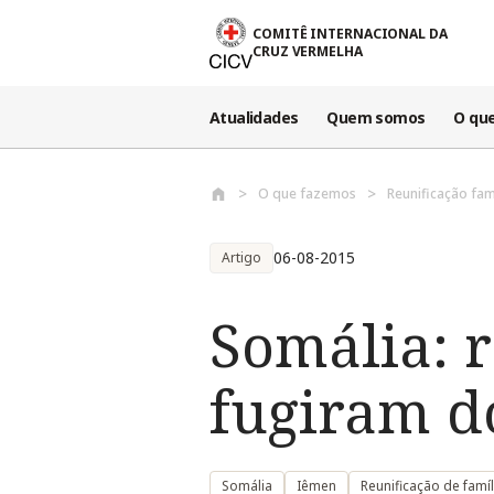
Passar para o conteúdo principal
COMITÊ INTERNACIONAL DA
CRUZ VERMELHA
Atualidades
Quem somos
O qu
O que fazemos
Reunificação fam
06-08-2015
Artigo
Somália: r
fugiram d
Somália
Iêmen
Reunificação de famíl