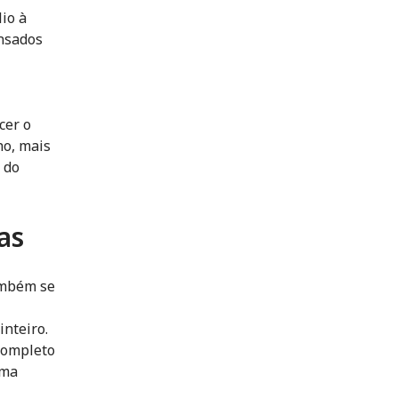
io à
ansados
cer o
ho, mais
 do
as
ambém se
nteiro.
completo
uma