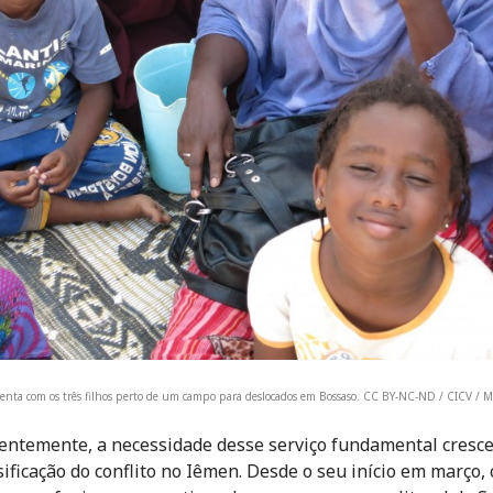
enta com os três filhos perto de um campo para deslocados em Bossaso. CC BY-NC-ND / CICV /
entemente, a necessidade desse serviço fundamental cresce
sificação do conflito no Iêmen. Desde o seu início em março, 