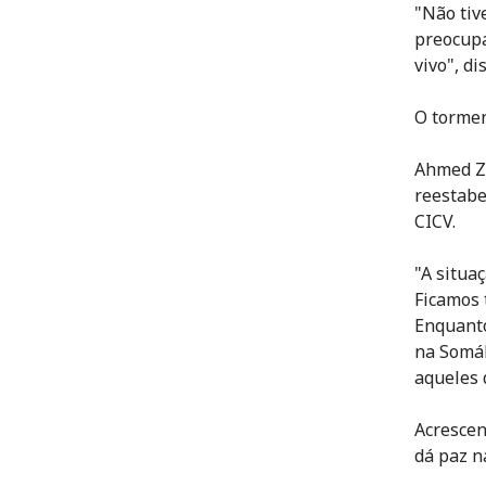
"Não tiv
preocupa
vivo", d
O tormen
Ahmed Za
reestabe
CICV.
"A situa
Ficamos 
Enquanto
na Somál
aqueles 
Acrescen
dá paz n