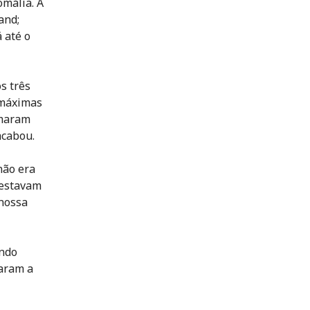
omália. A
and;
 até o
s três
 máximas
umaram
acabou.
não era
 estavam
 nossa
ando
daram a