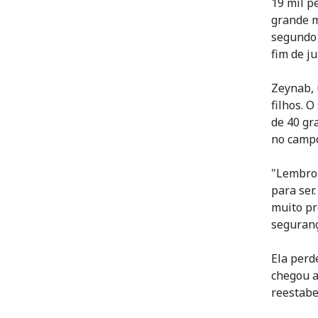
19 mil p
grande m
segundo 
fim de j
Zeynab, 
filhos. 
de 40 gr
no campo
"Lembro-
para ser
muito pr
seguranç
Ela perd
chegou a
reestabe