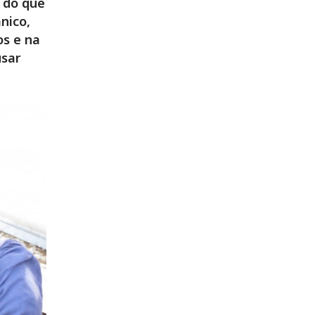
 do que
nico,
os e na
usar