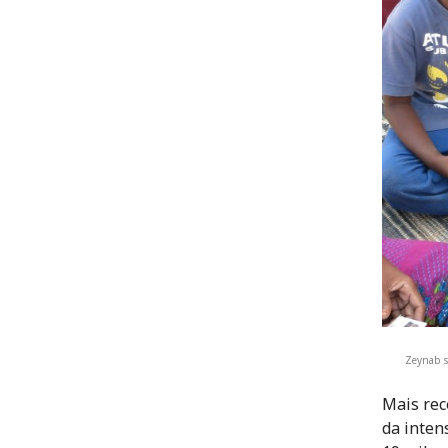
Zeynab s
Mais rec
da inten