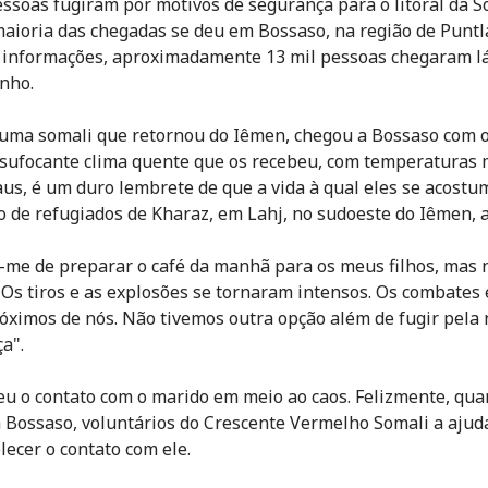
essoas fugiram por motivos de segurança para o litoral da S
aioria das chegadas se deu em Bossaso, na região de Puntl
informações, aproximadamente 13 mil pessoas chegaram lá
unho.
uma somali que retornou do Iêmen, chegou a Bossaso com o
O sufocante clima quente que os recebeu, com temperaturas
aus, é um duro lembrete de que a vida à qual eles se acost
 de refugiados de Kharaz, em Lahj, no sudoeste do Iêmen, 
me de preparar o café da manhã para os meus filhos, mas 
. Os tiros e as explosões se tornaram intensos. Os combates
óximos de nós. Não tivemos outra opção além de fugir pela
a".
eu o contato com o marido em meio ao caos. Felizmente, qu
 Bossaso, voluntários do Crescente Vermelho Somali a aju
lecer o contato com ele.