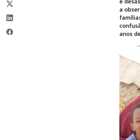
e desa
a obser
família
confusã
anos de