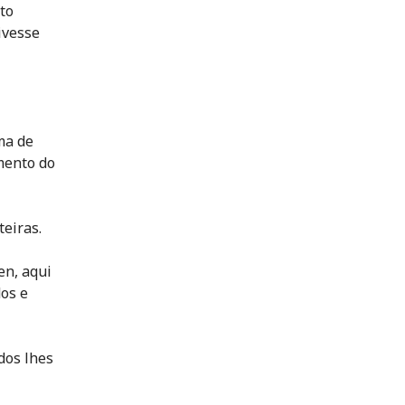
to
ivesse
ma de
mento do
eiras.
en, aqui
os e
dos lhes