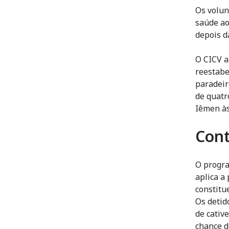
Os volun
saúde ao
depois d
O CICV a
reestabe
paradeir
de quatr
Iêmen às
Cont
O progra
aplica a
constitu
Os detid
de cativ
chance d