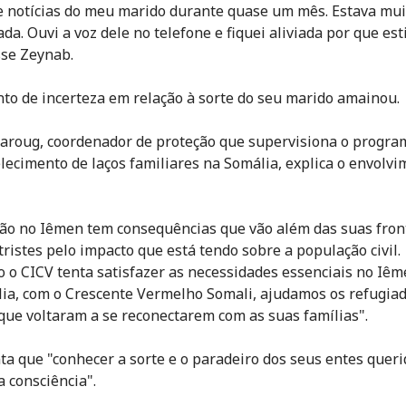
e notícias do meu marido durante quase um mês. Estava mui
da. Ouvi a voz dele no telefone e fiquei aliviada por que est
isse Zeynab.
to de incerteza em relação à sorte do seu marido amainou.
roug, coordenador de proteção que supervisiona o progra
lecimento de laços familiares na Somália, explica o envolvi
ção no Iêmen tem consequências que vão além das suas front
tristes pelo impacto que está tendo sobre a população civil.
 o CICV tenta satisfazer as necessidades essenciais no Iêm
ia, com o Crescente Vermelho Somali, ajudamos os refugiad
que voltaram a se reconectarem com as suas famílias".
ta que "conhecer a sorte e o paradeiro dos seus entes queri
a consciência".