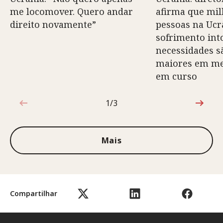
me locomover. Quero andar
afirma que mil
direito novamente”
pessoas na Ucr
sofrimento into
necessidades s
maiores em mei
em curso
1/3
1 de 3
Mais
Compartilhar