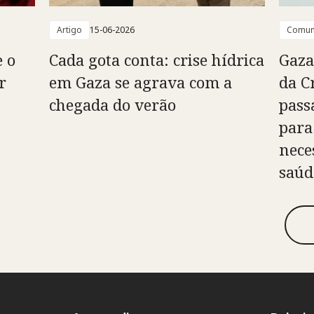
Artigo
15-06-2026
Comun
e o
Cada gota conta: crise hídrica
Gaza
r
em Gaza se agrava com a
da C
chegada do verão
pass
para
nece
saúd