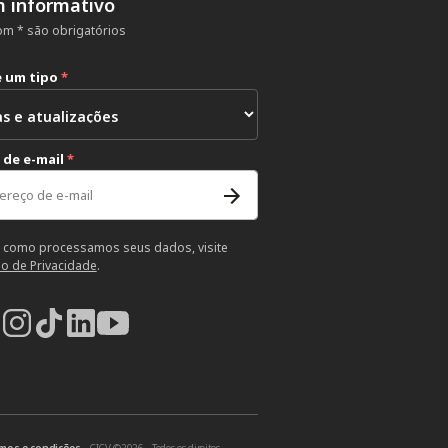
m informativo
m * são obrigatórios
e um tipo
*
 de e-mail
*
 como processamos seus dados, visite
so de Privacidade
.