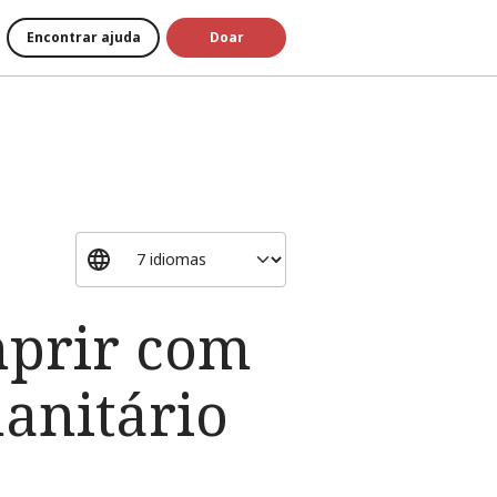
Encontrar ajuda
Doar
mprir com
anitário