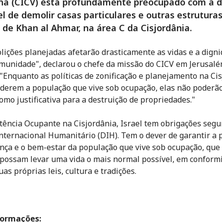
ha (CICV) está profundamente preocupado com a d
el de demolir casas particulares e outras estrutura
o de Khan al Ahmar, na área C da Cisjordânia.
lições planejadas afetarão drasticamente as vidas e a dign
munidade", declarou o chefe da missão do CICV em Jerusalé
"Enquanto as políticas de zonificação e planejamento na Ci
derem a população que vive sob ocupação, elas não poderão
omo justificativa para a destruição de propriedades."
ência Ocupante na Cisjordânia, Israel tem obrigações segu
Internacional Humanitário (DIH). Tem o dever de garantir a 
nça e o bem-estar da população que vive sob ocupação, que
possam levar uma vida o mais normal possível, em conform
as próprias leis, cultura e tradições.
formações: