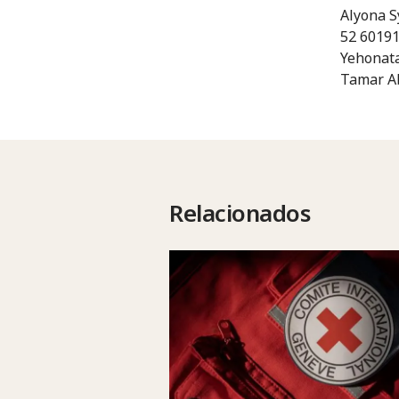
Alyona S
52 6019
Yehonata
Tamar Ab
Relacionados