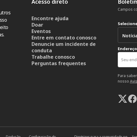
Acesso direto
Boleti
Campos co
utros
Encontre ajuda
sso
Selecion
Doar
eito
Eventos
s.
Entre em contato conosco
Denuncie um incidente de
Endereço
conduta
Trabalhe conosco
Perguntas frequentes
Para saber
nosso
Avi
Dedução
Configuração de
Diretrizes para a comunidade on-