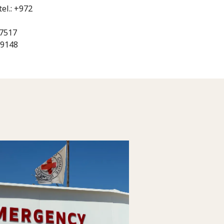
el.: +972
 7517
 9148