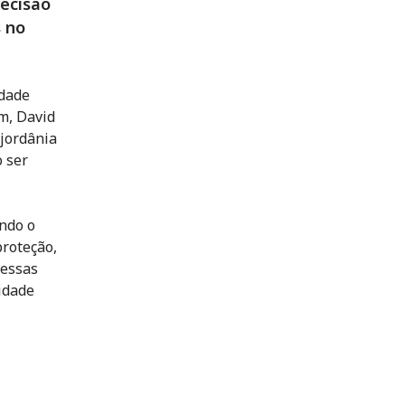
ecisão
s no
idade
m, David
sjordânia
 ser
ndo o
proteção,
 essas
idade