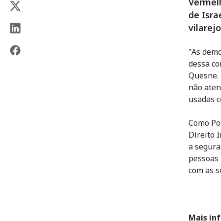
Vermel
de Isra
vilarej
"As demo
dessa co
Quesne. 
não aten
usadas c
Como Pot
Direito 
a segura
pessoas 
com as su
Mais in