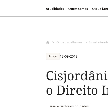
Atualidades
Quem somos
O que faz
Passar para o conteúdo principal
Onde trabalhamos
Israel e terr
13-09-2018
Artigo
Cisjordân
o Direito
Israel e territórios ocupados