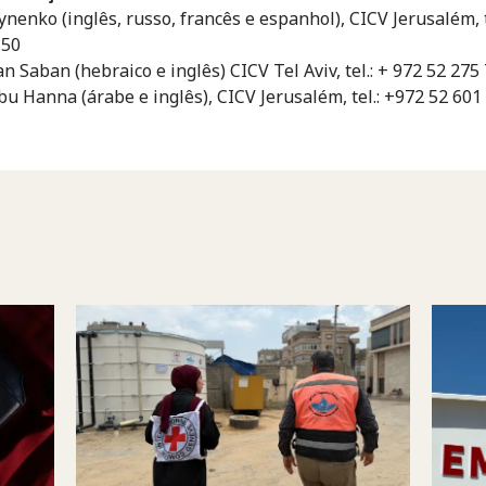
ynenko (inglês, russo, francês e espanhol), CICV Jerusalém, t
150
n Saban (hebraico e inglês) CICV Tel Aviv, tel.: + 972 52 275
u Hanna (árabe e inglês), CICV Jerusalém, tel.: +972 52 601