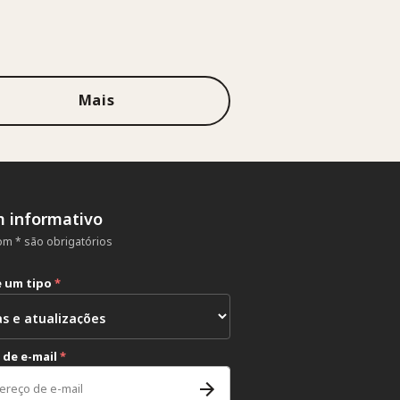
Mais
m informativo
m * são obrigatórios
e um tipo
*
 de e-mail
*