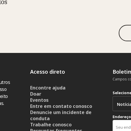
dos
Acesso direto
Boleti
Campos co
utros
Encontre ajuda
sso
Selecion
Doar
eito
Eventos
s.
Entre em contato conosco
Denuncie um incidente de
Endereço
conduta
Trabalhe conosco
Perguntas frequentes