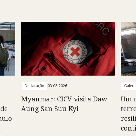
Declaração
03-08-2026
Galeri
Myanmar: CICV visita Daw
Um m
ade
Aung San Suu Kyi
terr
aulo
resil
cont