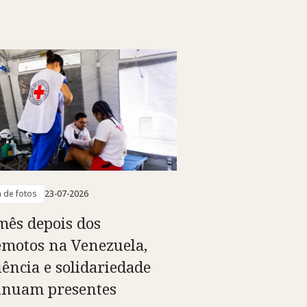
a de fotos
23-07-2026
ês depois dos
emotos na Venezuela,
iência e solidariedade
inuam presentes