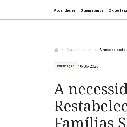
Atualidades
Quem somos
O que faz
Passar para o conteúdo principal
O que fazemos
A necessidade 
10-06-2020
Publicação
A necessi
Restabele
Famílias 