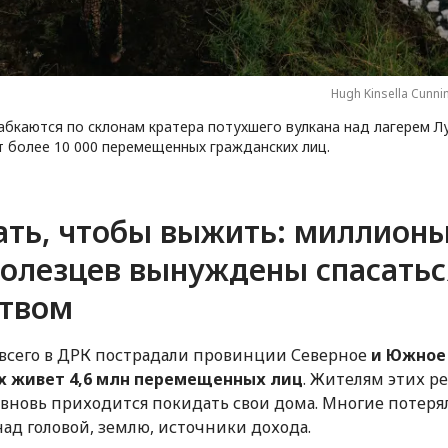
Hugh Kinsella Cunn
абкаются по склонам кратера потухшего вулкана над лагерем Л
т более 10 000 перемещенных гражданских лиц.
ать, чтобы выжить: миллион
голезцев вынуждены спасатьс
ством
всего в ДРК пострадали провинции Северное
и Южное 
х живет 4,6 млн перемещенных лиц
. Жителям этих р
 вновь приходится покидать свои дома. Многие потерял
ад головой, землю, источники дохода.