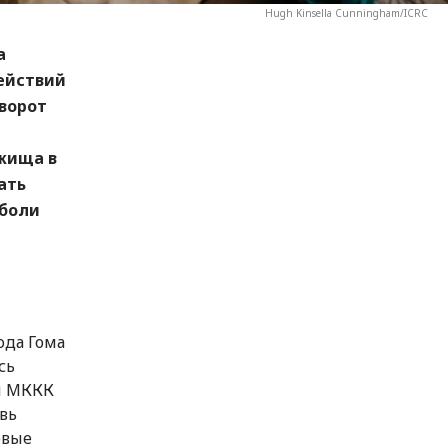
Hugh Kinsella Cunningham/ICRC
а
ействий
ворот
жища в
ать
 боли
ода Гома
сь
и МККК
вь
рвые