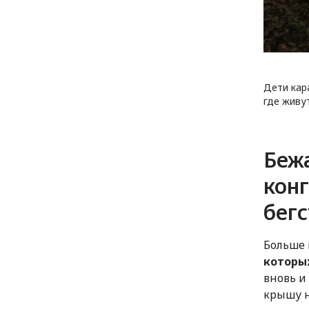
Дети кар
где живу
Беж
кон
бег
Больше 
которы
вновь и
крышу н