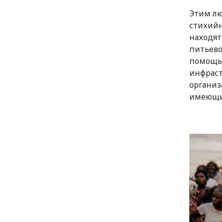
Этим лю
стихийн
находят
питьево
помощь.
инфраст
организ
имеющи