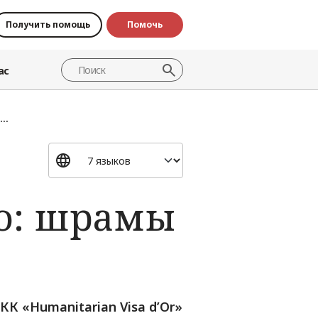
Получить помощь
Помочь
ас
..
го: шрамы
 «Humanitarian Visa d’Or»