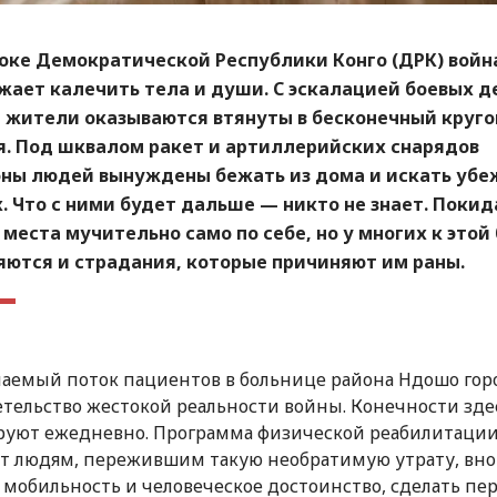
токе Демократической Республики Конго (ДРК) войн
жает калечить тела и души. С эскалацией боевых д
 жители оказываются втянуты в бесконечный круго
я. Под шквалом ракет и артиллерийских снарядов
ны людей вынуждены бежать из дома и искать убе
. Что с ними будет дальше — никто не знает. Покид
места мучительно само по себе, но у многих к этой
яются и страдания, которые причиняют им раны.
аемый поток пациентов в больнице района Ндошо гор
тельство жестокой реальности войны. Конечности зде
руют ежедневно. Программа физической реабилитаци
т людям, пережившим такую необратимую утрату, вно
 мобильность и человеческое достоинство, сделать пе