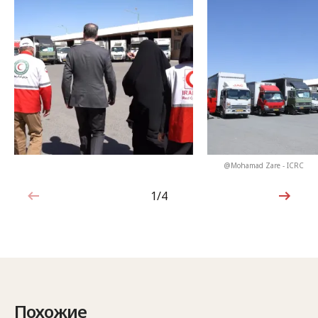
@Mohamad Zare - ICRC
1/4
1 из 4
Похожие