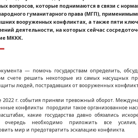
ых вопросов, которые поднимаются в связи с норм
ародного гуманитарного права (МГП), применимым
яшних вооруженных конфликтах, а также пяти клю
лений деятельности, на которых сейчас сосредоточ
ие МККК.
окумента — помочь государствам определить, обсуд
ом счете решить некоторые из самых насущных пр
ащиты людей, пострадавших от вооруженных конфликт
е 2022 г. события приняли тревожный оборот. Между
нные конфликты породили такое организованное нас
асштабах, какие государства давно обязались искор
 очередь необходимо приложить все усилия
овить мир и предотвратить эскалацию конфликта.