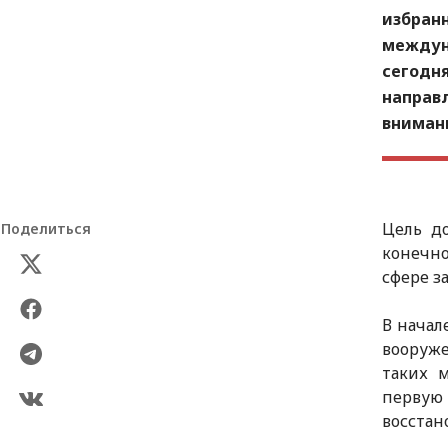
избранн
междун
сегодн
направ
вниман
Цель д
Поделиться
конечн
сфере з
В начал
вооруже
таких м
первую
восстан