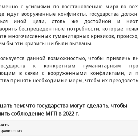
еменно с усилиями по восстановлению мира во всех
где идут вооруженные конфликты, государства долж
ться иной цели, столь же достойной и неот
ворить беспрецедентные потребности, которые появ
ате многочисленных гуманитарных кризисов, происх
ем бы эти кризисы ни были вызваны.
ользуется данной возможностью, чтобы привлечь в
государств к конкретным гуманитарным проб
ающим в связи с вооруженными конфликтами, и п
ства принять необходимые меры, чтобы их преодолеть
ать тем: что государства могут сделать, чтобы
ить соблюдение МГП в 2022 г.
чать
 файла
1.55 MB