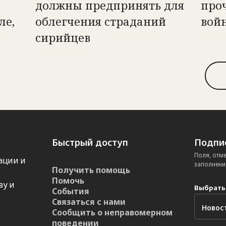
должны предпринять для
про
ле,
облегчения страданий
вой
сирийцев
Быстрый доступ
Подпис
Поля, отм
ации и
заполнени
Получить помощь
Помочь
ву и
Выбрать
События
Связаться с нами
Сообщить о неправомерном
поведении