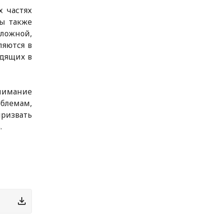
 частях
ны также
ложной,
ляются в
одящих в
нимание
лемам,
ризвать
.