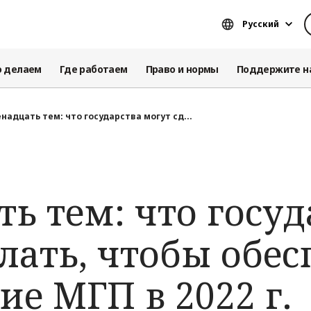
Русский
о делаем
Где работаем
Право и нормы
Поддержите н
надцать тем: что государства могут сд...
ь тем: что госуд
лать, чтобы обе
е МГП в 2022 г.