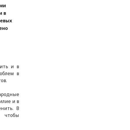
ами
и в
чевых
ено
ить и в
облем в
ов.
народные
илие и в
енить. В
, чтобы