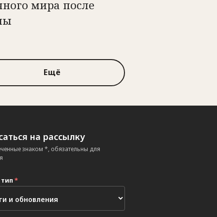
чного мира после
ны
Ещё
аться на рассылку
еченные знаком *, обязательны для
я
 тип
*