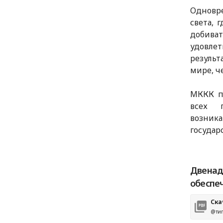
Одновр
света, 
добива
удовлет
результ
мире, ч
МККК п
всех 
возник
государ
Двенадц
обеспеч
Ска
@тип