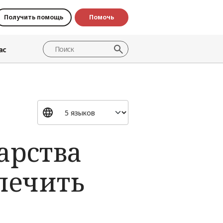
Получить помощь
Помочь
ас
арства
спечить