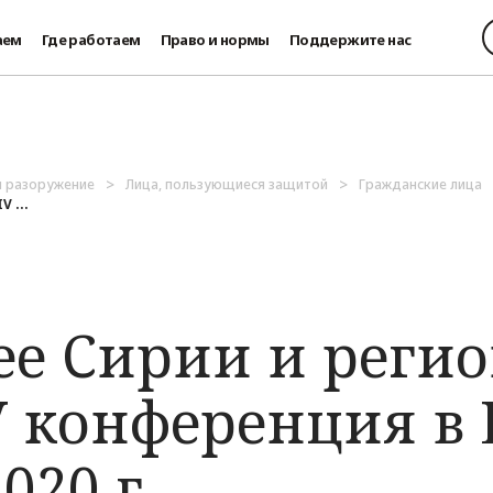
аем
Где работаем
Право и нормы
Поддержите нас
и разоружение
Лица, пользующиеся защитой
Гражданские лица
 ...
ее Сирии и регио
V конференция в 
020 г.