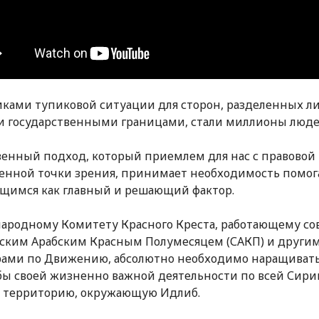
ками тупиковой ситуации для сторон, разделенных л
и государственными границами, стали миллионы люде
енный подход, который приемлем для нас с правовой
енной точки зрения, принимает необходимость помог
имся как главный и решающий фактор.
родному Комитету Красного Креста, работающему со
ским Арабским Красным Полумесяцем (САКП) и други
ами по Движению, абсолютно необходимо наращиват
ы своей жизненно важной деятельности по всей Сири
 территорию, окружающую Идлиб.