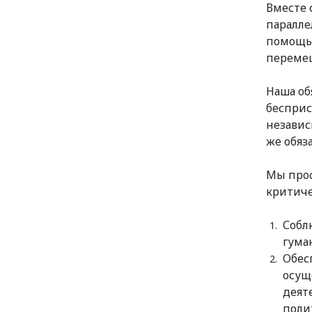
Вместе 
паралле
помощь.
перемещ
Наша об
бесприс
независ
же обяз
Мы прос
критиче
Собл
гума
Обес
осущ
деят
поли