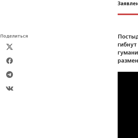
Заявле
Постыд
Поделиться
гибнут
гумани
размен