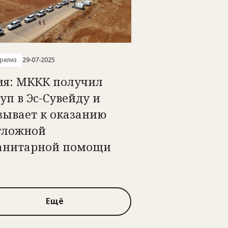
-релиз
29-07-2025
ия: МККК получил
уп в Эс-Сувейду и
зывает к оказанию
тложной
анитарной помощи
Ещё