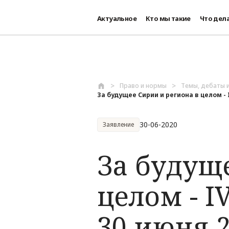
Актуальное
Кто мы такие
Что дел
Перейти к основному содержанию
Право и нормы
Темы, дебаты 
За будущее Сирии и региона в целом - IV
30-06-2020
Заявление
За будущ
целом - I
30 июня 2