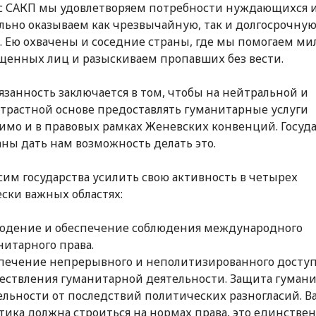
с САКП мы удовлетворяем потребности нуждающихся 
льно оказываем как чрезвычайную, так и долгосрочну
 Ею охвачены и соседние страны, где мы помогаем м
енных лиц и разыскиваем пропавших без вести.
язанность заключается в том, чтобы на нейтральной и
трастной основе предоставлять гуманитарные услуги
имо и в правовых рамках Женевских конвенций. Госуд
аны дать нам возможность делать это.
им государства усилить свою активность в четырех
ски важных областях:
юдение и обеспечение соблюдения международного
нитарного права.
печение непрерывного и неполитизированного доступ
ествления гуманитарной деятельности. Защита гуман
ельности от последствий политических разногласий. В
тика должна строиться на нормах права, это единстве