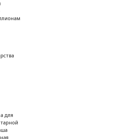
и
ю
иллионам
арства
а для
итарной
аша
нная