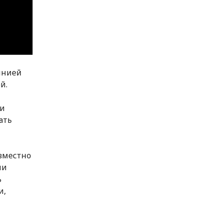
инией
й.
 и
ать
вместно
ми
ь
и,