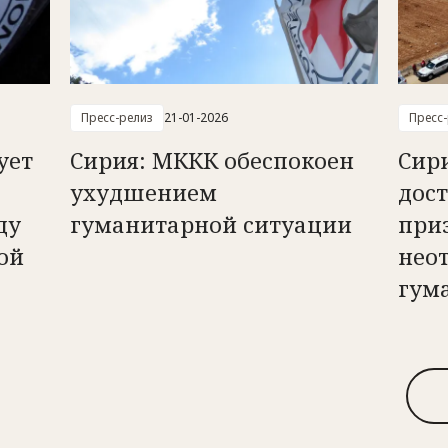
Пресс-релиз
21-01-2026
Пресс
ует
Сирия: МККК обеспокоен
Сир
ухудшением
дост
ду
гуманитарной ситуации
при
ой
нео
гум