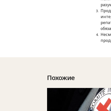
разу
Прод
инте
репа
обяз
Несм
прод
Похожие