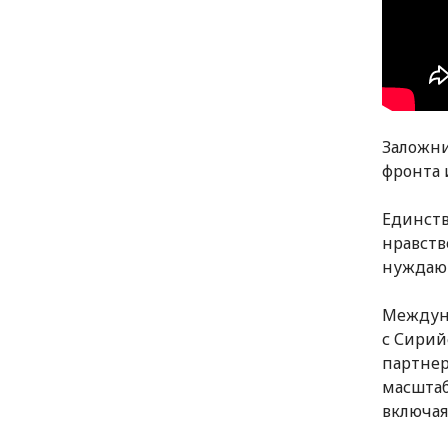
Заложни
фронта 
Единств
нравств
нуждающ
Междуна
с Сирий
партнер
масштаб
включая