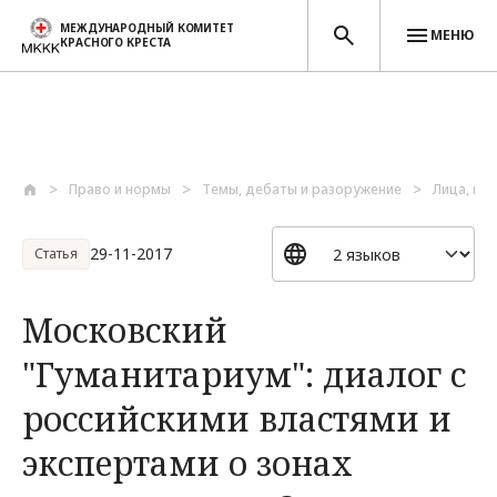
МЕЖДУНАРОДНЫЙ КОМИТЕТ
МЕНЮ
КРАСНОГО КРЕСТА
Перейти к основному содержанию
Право и нормы
Темы, дебаты и разоружение
Лица, по
29-11-2017
Статья
Московский
"Гуманитариум": диалог с
российскими властями и
экспертами о зонах