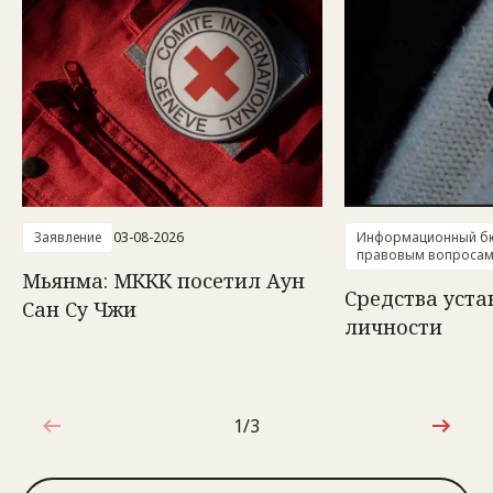
Заявление
03-08-2026
Информационный бю
правовым вопроса
Мьянма: МККК посетил Аун
Средства уст
Сан Су Чжи
личности
1/3
1 из 3