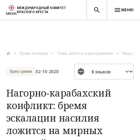
МЕЖДУНАРОДНЫЙ КОМИТЕТ
МЕНЮ
КРАСНОГО КРЕСТА
Перейти к основному содержанию
Право и нормы
Темы, дебаты и разоружение
Лица, по
02-10-2020
Пресс-релиз
Нагорно-карабахский
конфликт: бремя
эскалации насилия
ложится на мирных